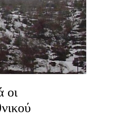
ά οι
θνικού