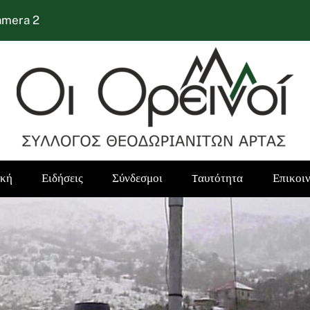
amera 2
ική
Ειδήσεις
Σύνδεσμοι
Tαυτότητα
Επικοι