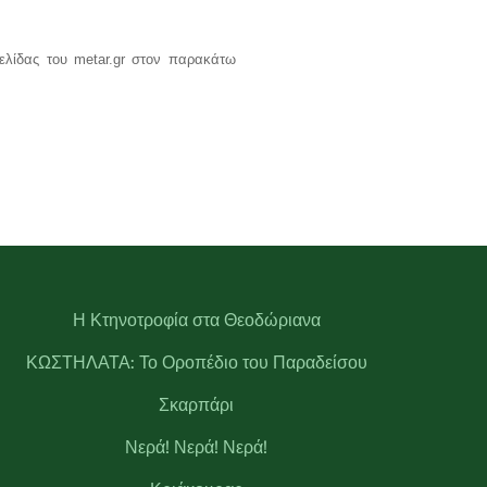
ελίδας του metar.gr στον παρακάτω
Η Κτηνοτροφία στα Θεοδώριανα
ΚΩΣΤΗΛΑΤΑ: Το Οροπέδιο του Παραδείσου
Σκαρπάρι
Νερά! Νερά! Νερά!