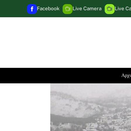
Skip
Facebook
Live Camera
Live C
to
content
Αρχ