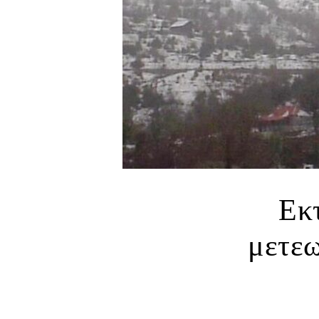
Εκτ
μετεω