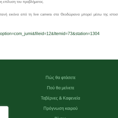
ρη επίλυση του προβλήματος.
ωντανή εικόνα από τη live camera στα Θεοδώριανα μπορεί μέσω της ιστοσ
p?option=com_jumi&fileid=12&Itemid=73&station=1304
Πώς θα φτάσετε
Πού θα μείνετε
Ταβέρνες & Καφενεία
Πρόγνωση καιρού