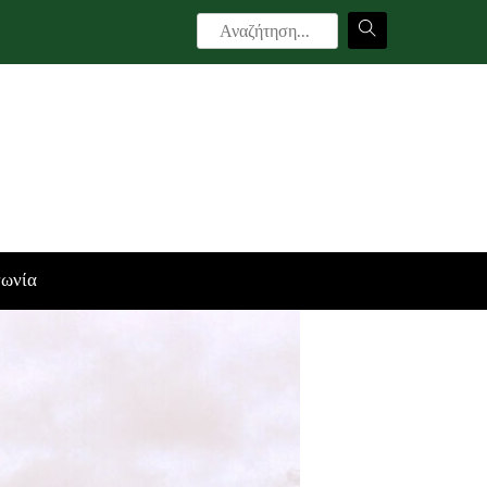
νωνία