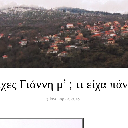
ίχες Γιάννη μ’ ; τι είχα π
3
Ιανουάριος
2018