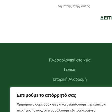
Δημήτρης Στεργιούλης
ΔΕΙΤ
Γλωσσολογικά στοιχεία
Γενικά
Ιστορική Αναδρομή
Αξιοθέατα
Εκτιμούμε το απόρρητό σας
Αναγκαστικός Συνεταιρισμός Θεοδωριάνων
Χρησιμοποιούμε cookies για να βελτιώσουμε την εμπειρία
Φωτογραφίες
περιήγησής σας, να προβάλλουμε εξατομικευμένες