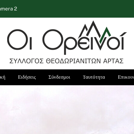
amera 2
ική
Ειδήσεις
Σύνδεσμοι
Tαυτότητα
Επικοι