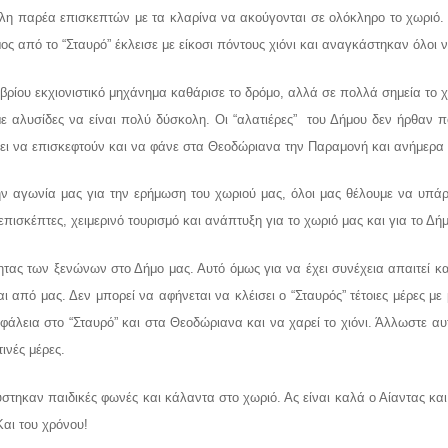
γάλη παρέα επισκεπτών με τα κλαρίνα να ακούγονται σε ολόκληρο το χωριό.
όμος από το “Σταυρό” έκλεισε με είκοσι πόντους χιόνι και αναγκάστηκαν όλο
ρίου εκχιονιστικό μηχάνημα καθάρισε το δρόμο, αλλά σε πολλά σημεία το χ
ε αλυσίδες να είναι πολύ δύσκολη. Οι “αλατιέρες” του Δήμου δεν ήρθαν π
σει να επισκεφτούν και να φάνε στα Θεοδώριανα την Παραμονή και ανήμερα
ην αγωνία μας για την ερήμωση του χωριού μας, όλοι μας θέλουμε να υπάρχ
πισκέπτες, χειμερινό τουρισμό και ανάπτυξη για το χωριό μας και για το Δή
ητας των ξενώνων στο Δήμο μας. Αυτό όμως για να έχει συνέχεια απαιτεί κ
 από μας. Δεν μπορεί να αφήνεται να κλέισει ο “Σταυρός” τέτοιες μέρες με
φάλεια στο “Σταυρό” και στα Θεοδώριανα και να χαρεί το χιόνι. Άλλωστε αυτ
τινές μέρες.
ούστηκαν παιδικές φωνές και κάλαντα στο χωριό. Ας είναι καλά ο Αίαντας 
Και του χρόνου!