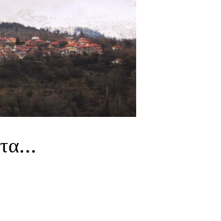
άντα…