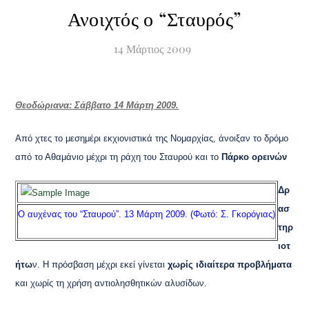
Ανοιχτός ο “Σταυρός”
14
Μάρτιος
2009
Θεοδώριανα: Σάββατο 14 Μάρτη 2009.
Από χτες το μεσημέρι εκχιονιστικά της Νομαρχίας, άνοιξαν το δρόμο
από το Αθαμάνιο μέχρι τη ράχη του Σταυρού και το
Πάρκο ορεινών
Δρ
ασ
Ο αυχένας του “Σταυρού”. 13 Μάρτη 2009. (Φωτό: Σ. Γκορόγιας)
τηρ
ιοτ
ήτω
ν. Η πρόσβαση μέχρι εκεί γίνεται
χωρίς ιδιαίτερα προβλήματα
και χωρίς τη χρήση αντιολησθητικών αλυσίδων.