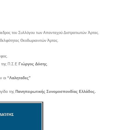
ρόεδρος του Συλλόγου των Απανταχού Διστρατιωτών Άρτας.
δελφότητας Θεοδωριανιτών Άρτας.
άφος.
 της Π.Σ.Ε
Γιώργος Δόσης
.
ν οι
“Λαληταδες”
ιγίδα της
Πανηπειρωτικής Συνομοσπονδίας Ελλάδος.