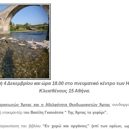
 4 Δεκεμβρίου και ώρα 18.00 στο πνευματικό κέντρο των 
Κλεισθένους 15 Αθήνα.
τρατιωτών Άρτας και η Αδελφότητα Θεοδωριανιτών Άρτας
συνδιοργα
ή ντοκιμαντέρ τ
ου Βασίλη Γκανιάτσα ” Της Άρτας το γεφύρι”.
παρουσίαση του βιβλίου
“Εν χορώ και οργάνοις” (επί των ορέων, ωρ