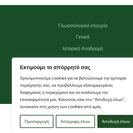
Γλωσσολογικά στοιχεία
Γενικά
Ιστορική Αναδρομή
Αξιοθέατα
Εκτιμούμε το απόρρητό σας
Αναγκαστικός Συνεταιρισμός Θεοδωριάνων
Χρησιμοποιούμε cookies για να βελτιώσουμε την εμπειρία
Φωτογραφίες
περιήγησής σας, να προβάλλουμε εξατομικευμένες
διαφημίσεις ή περιεχόμενο και να αναλύουμε την
επισκεψιμότητά μας. Κάνοντας κλικ στο "Αποδοχή όλων",
συναινείτε στη χρήση των cookies από εμάς.
Προσαρμογή
Απόρριψη όλων
Αποδοχή όλων