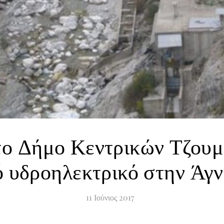
το Δήμο Κεντρικών Τζουμ
ό υδροηλεκτρικό στην Άγν
11
Ιούνιος
2017