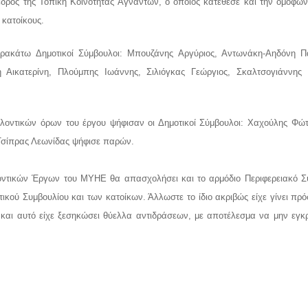
δρος της Τοπική Κοινότητας Αγνάντων, ο οποίος κατέθεσε και την ομόφω
 κατοίκους.
αρακάτω Δημοτικοί Σύμβουλοι: Μπουζάνης Αργύριος, Αντωνάκη-Αηδόνη Π
Αικατερίνη, Πλούμπης Ιωάννης, Σιλιόγκας Γεώργιος, Σκαλτσογιάννης 
λλοντικών όρων του έργου ψήφισαν οι Δημοτικοί Σύμβουλοι: Χαχούλης Φώτ
Τσίπρας Λεωνίδας ψήφισε παρών.
ντικών Έργων του ΜΥΗΕ θα απασχολήσει και το αρμόδιο Περιφερειακό Συ
ικού Συμβουλίου και των κατοίκων. Άλλωστε το ίδιο ακριβώς είχε γίνει πρό
και αυτό είχε ξεσηκώσει θύελλα αντιδράσεων, με αποτέλεσμα να μην εγκρ