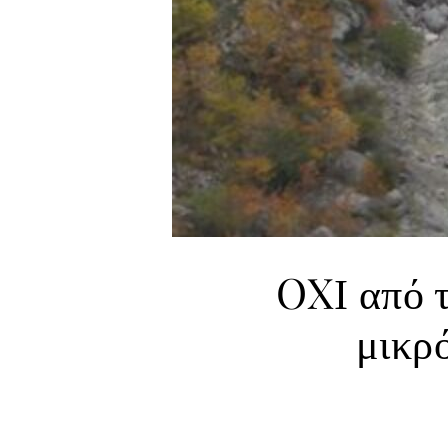
OXΙ από 
μικρ