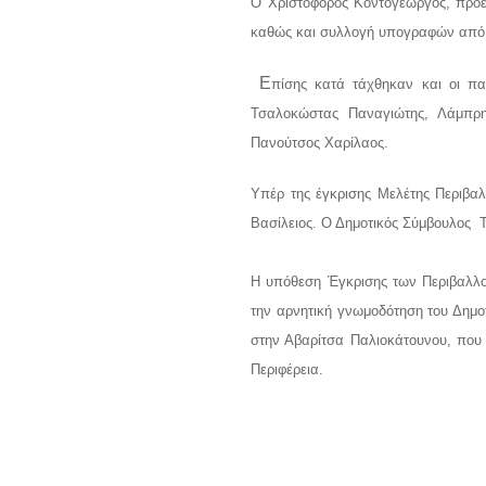
Ο Χριστόφορος Κοντογεώργος, πρόε
καθώς και συλλογή υπογραφών από
Ε
πίσης κατά τάχθηκαν και οι π
Τσαλοκώστας Παναγιώτης, Λάμπρη 
Πανούτσος Χαρίλαος.
Υπέρ της έγκρισης Μελέτης Περιβα
Βασίλειος.
Ο Δημοτικός Σύμβουλος 
Η υπόθεση Έγκρισης των Περιβαλλο
την αρνητική γνωμοδότηση του Δημοτ
στην Αβαρίτσα Παλιοκάτουνου, που 
Περιφέρεια.