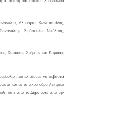
νη απόφαση του Τοπικού Συμβουλίου
αναγιώτα, Αλυμάρας Κωνσταντίνος,
Παναγιώτης, Σιμόπουλος Νικόλαος,
ιος, Χασιάκος Χρήστος και Καρύδης
μβούλιο που ελπίζουμε να σεβαστεί
σφατα και με το μικρό υδροηλεκτρικό
ιθεί ούτε από το Δήμο ούτε από την