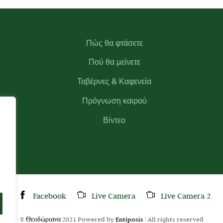
Πώς θα φτάσετε
Πού θα μείνετε
Ταβέρνες & Καφενεία
Πρόγνωση καιρού
Βίντεο
Facebook
Live Camera
Live Camera 2
©
Θεοδώριανα
2021 Powered by
Entiposis
| All rights reserved