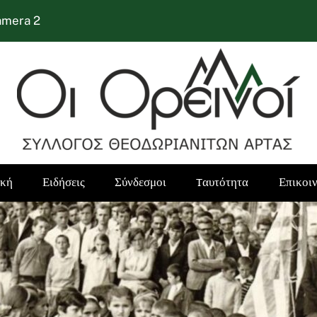
amera 2
ική
Ειδήσεις
Σύνδεσμοι
Tαυτότητα
Επικοι