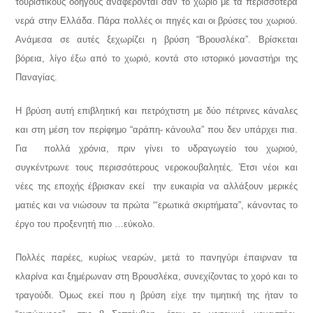
τουριστικούς οδηγούς αναφέρονται σαν το χωριό με τα περισσότερα
νερά στην Ελλάδα. Πάρα πολλές οι πηγές και οι βρύσες του χωριού.
Ανάμεσα σε αυτές ξεχωρίζει η βρύση “Βρουσλέκα”. Βρίσκεται
βόρεια, λίγο έξω από το χωριό, κοντά στο ιστορικό μοναστήρι της
Παναγίας.
Η βρύση αυτή επιβλητική και πετρόχτιστη με δύο πέτρινες κάναλες
και στη μέση τον περίφημο “αράπη- κάνουλα” που δεν υπάρχει πια.
Για πολλά χρόνια, πριν γίνει το υδραγωγείο του χωριού,
συγκέντρωνε τους περισσότερους νεροκουβαλητές. Έτσι νέοι και
νέες της εποχής έβρισκαν εκεί την ευκαιρία να αλλάξουν μερικές
ματιές και να νιώσουν τα πρώτα “‘ερωτικά σκιρτήματα”, κάνοντας το
έργο του προξενητή πιο …εύκολο.
Πολλές παρέες, κυρίως νεαρών, μετά το πανηγύρι έπαιρναν τα
κλαρίνα και ξημέρωναν στη Βρουσλέκα, συνεχίζοντας το χορό και το
τραγούδι. Όμως εκεί που η βρύση είχε την τιμητική της ήταν το