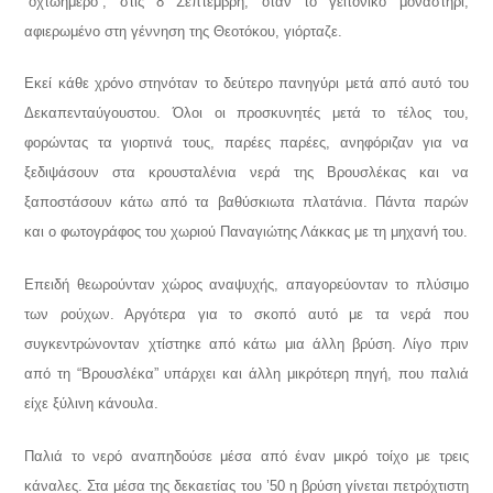
“οχτώημερο”, στις 8 Σεπτέμβρη, όταν το γειτονικό μοναστήρι,
αφιερωμένο στη γέννηση της Θεοτόκου, γιόρταζε.
Εκεί κάθε χρόνο στηνόταν το δεύτερο πανηγύρι μετά από αυτό του
Δεκαπενταύγουστου. Όλοι οι προσκυνητές μετά το τέλος του,
φορώντας τα γιορτινά τους, παρέες παρέες, ανηφόριζαν για να
ξεδιψάσουν στα κρουσταλένια νερά της Βρουσλέκας και να
ξαποστάσουν κάτω από τα βαθύσκιωτα πλατάνια.
Πάντα παρών
και ο φωτογράφος του χωριού Παναγιώτης Λάκκας με τη μηχανή του.
Επειδή θεωρούνταν χώρος αναψυχής, απαγορεύονταν το πλύσιμο
των ρούχων. Αργότερα για το σκοπό αυτό με τα νερά που
συγκεντρώνονταν χτίστηκε από κάτω μια άλλη βρύση. Λίγο πριν
από τη “Βρουσλέκα” υπάρχει και άλλη μικρότερη πηγή, που παλιά
είχε ξύλινη κάνουλα.
Παλιά το νερό αναπηδούσε μέσα από έναν μικρό τοίχο με τρεις
κάναλες. Στα μέσα της δεκαετίας του ’50 η βρύση γίνεται πετρόχτιστη