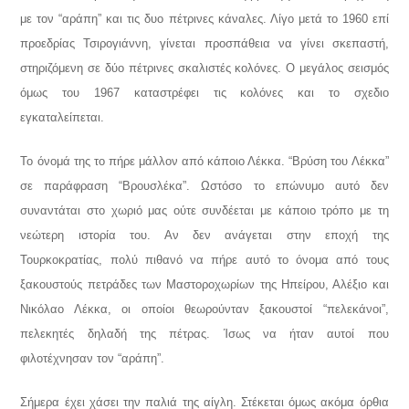
με τον “αράπη” και τις δυο πέτρινες κάναλες. Λίγο μετά το 1960 επί
προεδρίας Τσιρογιάννη, γίνεται προσπάθεια να γίνει σκεπαστή,
στηριζόμενη σε δύο πέτρινες σκαλιστές κολόνες. Ο μεγάλος σεισμός
όμως του 1967 καταστρέφει τις κολόνες και το σχεδιο
εγκαταλείπεται.
Το όνομά της το πήρε μάλλον από κάποιο Λέκκα. “Βρύση του Λέκκα”
σε παράφραση “Βρουσλέκα”. Ωστόσο το επώνυμο αυτό δεν
συναντάται στο χωριό μας ούτε συνδέεται με κάποιο τρόπο με τη
νεώτερη ιστορία του. Αν δεν ανάγεται στην εποχή της
Τουρκοκρατίας, πολύ πιθανό να πήρε αυτό το όνομα από τους
ξακουστούς πετράδες των Μαστοροχωρίων της Ηπείρου, Αλέξιο και
Νικόλαο Λέκκα, οι οποίοι θεωρούνταν ξακουστοί “πελεκάνοι”,
πελεκητές δηλαδή της πέτρας. Ίσως να ήταν αυτοί που
φιλοτέχνησαν τον “αράπη”.
Σήμερα έχει χάσει την παλιά της αίγλη. Στέκεται όμως ακόμα όρθια