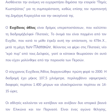
Αισθάνεται την ανάγκη να ευχαριστήσει δημόσια την εταιρεία “Πηγές
Κωστηλάτας” για τη συμπαράσταση, καθώς επίσης τον προπονητή
της Δημήτρη Καραχάλια και την οικογένειά της.
Ο
Ευχίδειος άθλος
είναι δρόμος υπεραποστάσεων, που καλύπτει
τη διαδρομήΔελφοί- Πλαταιές. Το όνομά του είναι παρμένο από τον
Ευχίδα, που κατά το μύθο έτρεξε αυτή την απόσταση, το 479π.Χ.,
των Πλαταιών
μετά τη μάχη
, θέλοντας να φέρει στις Πλαταιές νέο
“ιερό πυρ” από τους Δελφούς, γιατί οι κάτοικοι θεωρούσαν ότι αυτό
που είχαν μολύνθηκε από την παρουσία των Περσών.
Ο σύγχρονος Ευχίδειος Άθλος διοργανώθηκε πρώτη φορά το 2000. Η
διαδρομή έχει μήκος 107,5 χιλιόμετρα, περιλαμβάνει υψομετρικές
διαφορές περίπου 1.400 μέτρων και ολοκληρώνεται περίπου σε 14-
15 ώρες.
Οι αθλητές καλούνται να κατέβουν και ανέβουν δυο ιστορικά βουνά
τον Ελικώνα και τον Παρνασό. Είναι ένας αγώνα θέλησης,