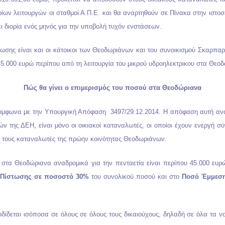
οίων λειτουργών οι σταθμοί Α.Π.Ε. και θα αναρτηθούν σε Πίνακα στην ιστο
 διορία ενός μηνός για την υποβολή τυχόν ενστάσεων.
ωσης είναι και οι κάτοικοι των Θεοδωριάνων και του συνοικισμού Σκαρπαρ
45.000 ευρώ περίπου από τη λειτουργία του μικρού υδροηλεκτρικου στα Θεο
Πώς θα γίνει ο επιμερισμός του ποσού στα Θεοδώριανα
σύμφωνα με την Υπουργική Απόφαση 3497/29.12.2014. Η απόφαση αυτή αναφέ
ν της ΔΕΗ, είναι μόνο οι οικιακοί καταναλωτές, οι οποίοι έχουν ενεργή 
 τους καταναλωτές της πρώην κοινότητας Θεοδωριάνων.
στα Θεοδώριανα αναδρομικά για την πενταετία είναι περίπου 45.000 ευρώ
 Πίστωσης σε ποσοστό 30%
του συνολικού ποσού και στο
Ποσό Έμμεση
ίδεται ισόποσα σε όλους σε όλους τους δικαιούχους, δηλαδή σε όλα τα ν