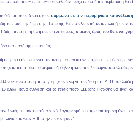
ς το ποσό που θα πιστωθεί σε κάθε δικαιούχο σε αυτή την περίπτωση θα ε
οδίδεται στους δικαιούχους
σύμφωνα με την τετραμηνιαία κατανάλωση
αδή το ποσό της Έμμεσης Πίστωσης θα ποικίλει από καταναλωτή σε κατ
 Εδώ, πάντα με πρόχειρους υπολογισμούς,
ο μέσος όρος του θα είναι γύ
ρομικό ποσό της πενταετίας.
τίμηση του ετήσιου ποσού πίστωσης θα πρέπει να πάρουμε ως μέσο όρο σαν
 στοιχεία του τζίρου του μικρού υδροηλεκτρικού που λειτουργεί στα Θεοδώρι
330 νοικοκυριά αυτή τη στιγμή έχουν ενεργή σύνδεση στη ΔΕΗ σε Θεοδώρ
 13 ευρώ (!)ανά σύνδεση και το ετήσιο ποσό Έμμεσης Πίσωσης θα είναι κα
ταναλωτές με τον εκκαθαριστικό λογαριασμό του πρώτου τερτραμήνου κα
εύμα λόγω σταθμών ΑΠΕ στην περιοχή σας”.