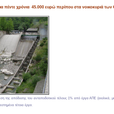
ια πέντε χρόνια 45.000 ευρώ περίπου στα νοικοκυριά τω
εση της απόδοσης του ανταποδοτικού τέλους 1% από έργα ΑΠΕ (αιολικά, μι
τεστημένα τέτοια έργα.