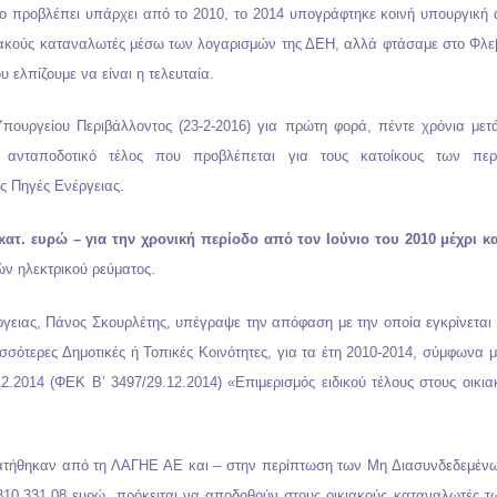
υ το προβλέπει υπάρχει από το 2010, το 2014 υπογράφτηκε κοινή υπουργική
ικιακούς καταναλωτές μέσω των λογαρισμών της ΔΕΗ, αλλά φτάσαμε στο Φλε
 ελπίζουμε να είναι η τελευταία.
ουργείου Περιβάλλοντος (23-2-2016) για πρώτη φορά, πέντε χρόνια μετά
ο ανταποδοτικό τέλος που προβλέπεται για τους κατοίκους των περ
 Πηγές Ενέργειας.
κατ. ευρώ – για την χρονική περίοδο από τον Ιούνιο του 2010 μέχρι κα
ν ηλεκτρικού ρεύματος.
γειας, Πάνος Σκουρλέτης, υπέγραψε την απόφαση με την οποία εγκρίνετα
ισσότερες Δημοτικές ή Τοπικές Κοινότητες, για τα έτη 2010-2014, σύμφωνα μ
2.2014 (ΦΕΚ Β’ 3497/29.12.2014) «Επιμερισμός ειδικού τέλους στους οικι
ατήθηκαν από τη ΛΑΓΗΕ ΑΕ και – στην περίπτωση των Μη Διασυνδεδεμέν
310.331,08 ευρώ, πρόκειται να αποδοθούν στους οικιακούς καταναλωτές 