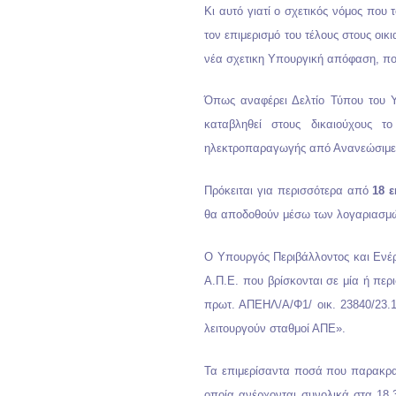
Κι αυτό γιατί ο σχετικός νόμος πο
τον επιμερισμό του τέλους στους ο
νέα σχετικη Υπουργική απόφαση, που
Όπως αναφέρει Δελτίο Τύπου του Υπ
καταβληθεί στους δικαιούχους τ
ηλεκτροπαραγωγής από Ανανεώσιμες
Πρόκειται για περισσότερα από
18 ε
θα αποδοθούν μέσω των λογαριασμώ
Ο Υπουργός Περιβάλλοντος και Ενέρ
Α.Π.Ε. που βρίσκονται σε μία ή περ
πρωτ. ΑΠΕΗΛ/Α/Φ1/ οικ. 23840/23.1
λειτουργούν σταθμοί ΑΠΕ».
Τα επιμερίσαντα ποσά που παρακρ
οποία ανέρχονται συνολικά στα 18.