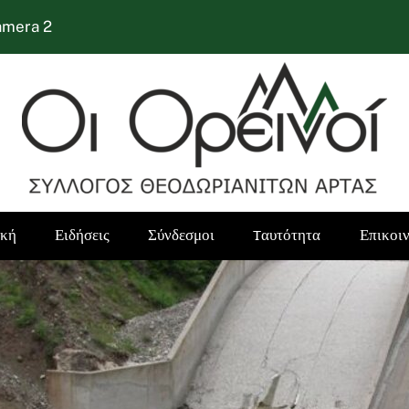
amera 2
ική
Ειδήσεις
Σύνδεσμοι
Tαυτότητα
Επικοι