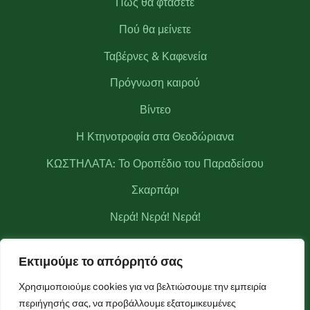
Πώς θα φτάσετε
Πού θα μείνετε
Ταβέρνες & Καφενεία
Πρόγνωση καιρού
Βίντεο
Η Κτηνοτροφία στα Θεοδώριανα
ΚΩΣΤΗΛΑΤΑ: Το Οροπέδιο του Παραδείσου
Σκαρπάρι
Νερά! Νερά! Νερά!
Κριάκουρας
Εκτιμούμε το απόρρητό σας
Μετεωρολογικός σταθμός Θεοδωριάνων
Χρησιμοποιούμε cookies για να βελτιώσουμε την εμπειρία
περιήγησής σας, να προβάλλουμε εξατομικευμένες