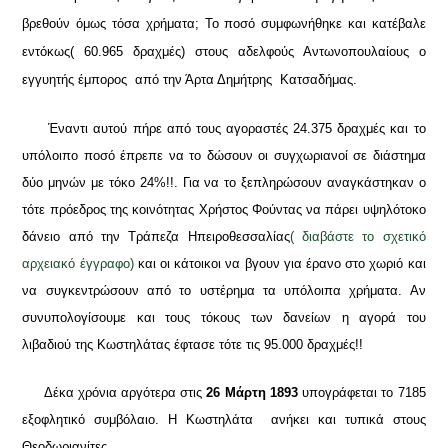
βρεθούν όμως τόσα χρήματα; Το ποσό συμφωνήθηκε και κατέβαλε
εντόκως( 60.965 δραχμές) στους αδελφούς Αντωνοπουλαίους ο
εγγυητής έμπορος από την Άρτα Δημήτρης Κατσαδήμας.
Έναντι αυτού πήρε από τους αγοραστές 24.375 δραχμές και το
υπόλοιπο ποσό έπρεπε να το δώσουν οι συγχωριανοί σε διάστημα
δύο μηνών με τόκο 24%!!. Για να το ξεπληρώσουν αναγκάστηκαν ο
τότε πρόεδρος της κοινότητας Χρήστος Φούντας να πάρει υψηλότοκο
δάνειο από την Τράπεζα Ηπειροθεσσαλίας
( διαβάστε το σχετικό
αρχειακό έγγραφο)
και οι κάτοικοι να βγουν για έρανο στο χωριό και
να συγκεντρώσουν από το υστέρημα τα υπόλοιπα χρήματα. Αν
συνυπολογίσουμε και τους τόκους των δανείων η αγορά του
λιβαδιού της Κωστηλάτας έφτασε τότε τις 95.000 δραχμές!!
Δέκα χρόνια αργότερα στις
26 Μάρτη 1893
υπογράφεται το 7185
εξοφλητικό συμβόλαιο. Η Κωστηλάτα ανήκει και τυπικά στους
Θεοδωριανίτες.