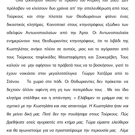
Όλα ξεκίνησαν εκείνο το πρωινό του Απρίλη του 1883. Δεν
πρόλαβαν να κλείσουν δυο χρόνια απ’ την απελευθέρωση από τους
Τούρκους και στην πλατεία των Θεοδωριάνων φτάνει ένας
δικαστικός κλητήρας. Κοινοποιεί στους κτηνοτρόφους εξώδικο των
αδελφών Αντωνοπουλαίων από την Άρτα. Οι Αντωνοπουλαίοι
ενημερώνουν τους Θεοδωριανίτες κτηνοτρόφους, ότι το λιβάδι της
Κωστηλάτας ανήκει πλέον σε αυτούς, μιας και το αγόρασαν από
τους Τούρκους τσιφλικάδες Μουσταφάμπεη και Σουκερέβεη. Τους
καλούν να μην αφήσουν τα πρόβατά τους να το βοσκήσουν, γιατί το
έχουν νοικιάσει στον μεγαλοτσέλιγκα Γιώργο Χατζάρα από το
Στάνου.
Το χωριό στο πόδι. Οι Θοδωριανίτες δεν πρόκειται να
δεχτούν άλλον αφέντη στη γη των πατεράδων τους . Με τον ίδιο
κλητήρα στάλθηκε και η απάντηση:
« Ελάβαμεν το γράμμα σας το
σχετικό με την Κωστηλάτα και σας απαντούμε. Η Κωστηλάτα ήταν και
θα μείνει δική μας. Ποτέ δεν την πουλήσαμε στους Τούρκους. Πώς
βρεθήκατε εσείς αγοραστές στο κτήμα μας; Τώρα είμαστε ελεύθεροι
και θα αγωνιστούμε για να προστατέψουμε την περιουσία μας. Λέμε