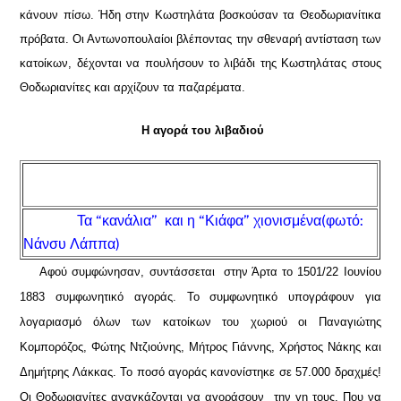
κάνουν πίσω. Ήδη στην Κωστηλάτα βοσκούσαν τα Θεοδωριανίτικα
πρόβατα. Οι Αντωνοπουλαίοι βλέποντας την σθεναρή αντίσταση των
κατοίκων, δέχονται να πουλήσουν το λιβάδι της Κωστηλάτας στους
Θοδωριανίτες και αρχίζουν τα παζαρέματα.
Η αγορά του λιβαδιού
Τα “κανάλια” και η “Κιάφα” χιονισμένα(φωτό:
Νάνσυ Λάππα)
Αφού συμφώνησαν, συντάσσεται στην Άρτα το 1501/22 Ιουνίου
1883 συμφωνητικό αγοράς. Το συμφωνητικό υπογράφουν για
λογαριασμό όλων των κατοίκων του χωριού οι Παναγιώτης
Κομπορόζος, Φώτης Ντζιούνης, Μήτρος Γιάννης, Χρήστος Νάκης και
Δημήτρης Λάκκας. Το ποσό αγοράς κανονίστηκε σε 57.000 δραχμές!
Οι Θοδωριανίτες αναγκάζονται να αγοράσουν την γη τους. Που να