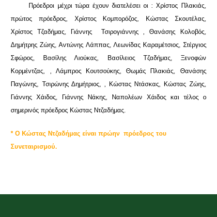
Πρόεδροι μέχρι τώρα έχουν διατελέσει οι : Χρίστος Πλακιάς,
πρώτος πρόεδρος, Χρίστος Κομπορόζος, Κώστας Σκουτέλας,
Χρίστος Τζαδήμας, Γιάννης Τσιρογιάννης , Θανάσης Κολοβός,
Δημήτρης Ζώης, Αντώνης Λάππας, Λεωνίδας Καραμέτσιος, Στέργιος
Σφώρος, Βασίλης Λιούκας, Βασίλειος Τζαδήμας, Ξενοφών
Κορμέντζας, , Λάμπρος Κουτσούκης, Θωμάς Πλακιάς, Θανάσης
Παγώνης, Τσιρώνης Δημήτριος, , Κώστας Ντάσκας, Κώστας Ζώης,
Γιάννης Χάιδος, Γιάννης Νάκης, Ναπολέων Χάιδος και τέλος ο
σημερινός πρόεδρος Κώστας Ντζαδήμας.
* Ο Κώστας Ντζαδήμας είναι πρώην πρόεδρος του
Συνεταιρισμού.