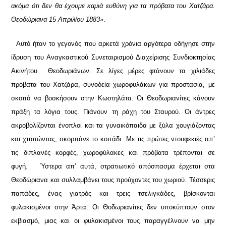
ακόμα ότι δεν θα έχουμε καμιά ευθύνη για τα πρόβατα του Χατζάρα.
Θεοδώριανα 15 Απριλίου 1883»
.
Αυτό ήταν το γεγονός που αρκετά χρόνια αργότερα οδήγησε στην
ίδρυση του Αναγκαστικού Συνεταιρισμού Διαχείρισης Συνδιοκτησίας
Ακινήτου Θεοδωριάνων.
Σε λίγες μέρες φτάνουν τα χιλιάδες
πρόβατα του Χατζάρα, συνοδεία χωροφυλάκων για προστασία, με
σκοπό να βοσκήσουν στην Κωστηλάτα. Οι Θεοδωριανίτες κάνουν
πράξη τα λόγια τους. Πιάνουν τη ράχη του Σταυρού. Οι άντρες
ακροβολίζονται ένοπλοι και τα γυναικόπαιδα με ξύλα χουγιάζοντας
και χτυπώντας, σκορπάνε το κοπάδι. Με τις πρώτες ντουφεκιές απ’
τις διπλανές κορφές, χωροφύλακες και πρόβατα τρέπονται σε
φυγή.
Ύστερα απ’ αυτά, στρατιωτικό απόσπασμα έρχεται στα
Θεοδώριανα και συλλαμβάνει τους προύχοντες του χωριού. Τέσσερις
παπάδες, ένας γιατρός και τρεις τσελιγκάδες, βρίσκονται
φυλακισμένοι στην Άρτα. Οι Θοδωριανίτες δεν υποκύπτουν στον
εκβιασμό, μιας και οι φυλακισμένοι τους παραγγέλνουν να μην