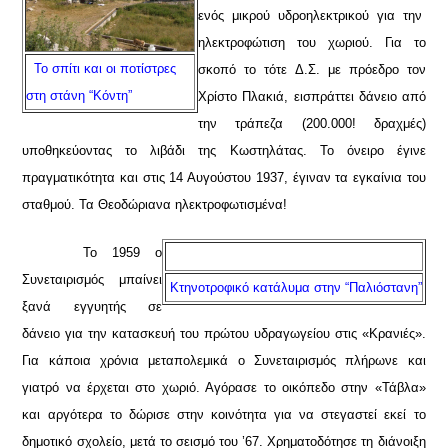
ενός μικρού υδροηλεκτρικού για την
ηλεκτροφώτιση του χωριού. Για το
Το σπίτι και οι ποτίστρες
σκοπό το τότε Δ.Σ. με πρόεδρο τον
στη στάνη “Κόντη”
Χρίστο Πλακιά, εισπράττει δάνειο από
την τράπεζα (200.000! δραχμές)
υποθηκεύοντας το λιβάδι της Κωστηλάτας. Το όνειρο έγινε
πραγματικότητα και στις 14 Αυγούστου 1937, έγιναν τα εγκαίνια του
σταθμού. Τα Θεοδώριανα ηλεκτροφωτισμένα!
Το 1959 ο
Συνεταιρισμός μπαίνει
Κτηνοτροφικό κατάλυμα στην “Παλιόστανη”
ξανά εγγυητής σε
δάνειο για την κατασκευή του πρώτου υδραγωγείου στις «Κρανιές».
Για κάποια χρόνια μεταπολεμικά ο Συνεταιρισμός πλήρωνε και
γιατρό να έρχεται στο χωριό. Αγόρασε το οικόπεδο στην «Τάβλα»
και αργότερα το δώρισε στην κοινότητα για να στεγαστεί εκεί το
δημοτικό σχολείο, μετά το σεισμό του ’67. Χρηματοδότησε τη διάνοιξη