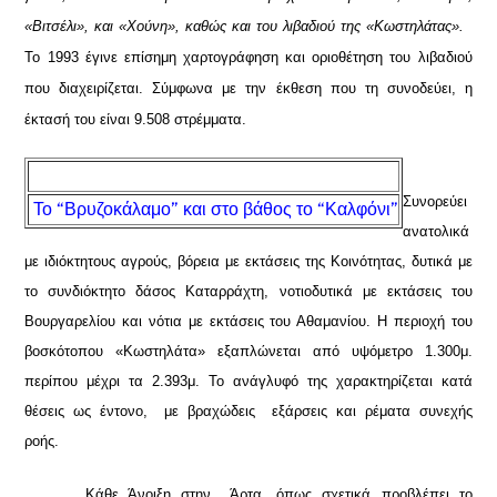
«Βιτσέλι», και «Χούνη», καθώς και του λιβαδιού της «Κωστηλάτας».
Το 1993 έγινε επίσημη χαρτογράφηση και οριοθέτηση του λιβαδιού
που διαχειρίζεται. Σύμφωνα με την έκθεση που τη συνοδεύει, η
έκτασή του είναι 9.508 στρέμματα.
Συνορεύει
Το “Βρυζοκάλαμο” και στο βάθος το “Καλφόνι”
ανατολικά
με ιδιόκτητους αγρούς, βόρεια με εκτάσεις της Κοινότητας, δυτικά με
το συνδιόκτητο δάσος Καταρράχτη, νοτιοδυτικά με εκτάσεις του
Βουργαρελίου και νότια με εκτάσεις του Αθαμανίου. Η περιοχή του
βοσκότοπου «Κωστηλάτα» εξαπλώνεται από υψόμετρο 1.300μ.
περίπου μέχρι τα 2.393μ. Το ανάγλυφό της χαρακτηρίζεται κατά
θέσεις ως έντονο, με βραχώδεις εξάρσεις και ρέματα συνεχής
ροής.
Κάθε Άνοιξη στην Άρτα, όπως σχετικά προβλέπει το