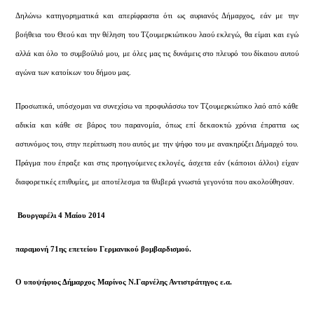
Δηλώνω κατηγορηματικά και απερίφραστα ότι ως αυριανός Δήμαρχος, εάν με την
βοήθεια του Θεού και την θέληση του Τζουμερκιώτικου λαού εκλεγώ, θα είμαι και εγώ
αλλά και όλο το συμβούλιό μου, με όλες μας τις δυνάμεις στο πλευρό του δίκαιου αυτού
αγώνα των κατοίκων του δήμου μας.
Προσωπικά, υπόσχομαι να συνεχίσω να προφυλάσσω τον Τζουμερκιώτικο λαό από κάθε
αδικία και κάθε σε βάρος του παρανομία, όπως επί δεκαοκτώ χρόνια έπραττα ως
αστυνόμος του, στην περίπτωση που αυτός με την ψήφο του με ανακηρύξει Δήμαρχό του.
Πράγμα που έπραξε και στις προηγούμενες εκλογές, άσχετα εάν (κάποιοι άλλοι) είχαν
διαφορετικές επιθυμίες, με αποτέλεσμα τα θλιβερά γνωστά γεγονότα που ακολούθησαν.
Βουργαρέλι 4 Μαίου 2014
παραμονή 71ης επετείου Γερμανικού βομβαρδισμού.
Ο υποψήφιος Δήμαρχος Μαρίνος Ν.Γαρνέλης Αντιστράτηγος ε.α.