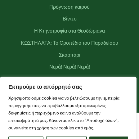
Πρόγνωση καιρού
Βίντεο
Η Κτηνοτροφία στα Θεοδώριανα
ΚΩΣΤΗΛΑΤΑ: Το Οροπέδιο του Παραδείσου
Σκαρπάρι
Νερά! Νερά! Νερά!
Κριάκουρας
Εκτιμούμε το απόρρητό σας
Μετεωρολογικός σταθμός Θεοδωριάνων
Χρησιμοποιούμε cookies για να βελτιώσουμε την εμπειρία
περιήγησής σας, να προβάλλουμε εξατομικευμένες
διαφημίσεις ή περιεχόμενο και να αναλύουμε την
επισκεψιμότητά μας. Κάνοντας κλικ στο "Αποδοχή όλων",
Facebook
Live Camera
Live Camera 2
συναινείτε στη χρήση των cookies από εμάς.