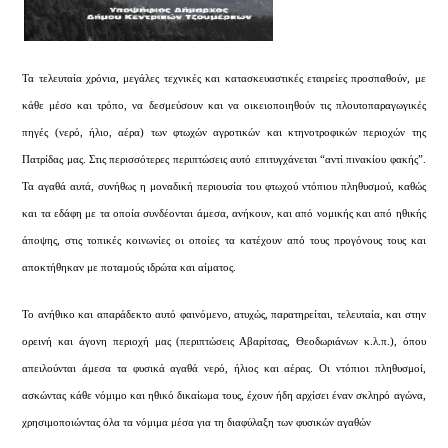
Τα τελευταία χρόνια, μεγάλες τεχνικές και κατασκευαστικές εταιρείες προσπαθούν, με
κάθε μέσ
o
και τρόπο, να δεσμεύσουν και να οικειοποιηθούν τις πλουτοπαραγωγικές
πηγές (νερό, ήλιο, αέρα) των φτωχών αγροτικών και κτηνοτροφικών περιοχών της
Πατρίδας μας. Στις περισσότερες περιπτώσεις αυτό επιτυγχάνεται “αντί πινακίου φακής”.
Τα αγαθά αυτά, συνήθως η μοναδική περιουσία του φτωχού ντόπιου πληθυσμού, καθώς
και τα εδάφη με τα οποία συνδέονται άμεσα, ανήκουν, και από νομικής και από ηθικής
άποψης, στις τοπικές κοινωνίες οι οποίες τα κατέχουν από τους προγόνους τους και
αποκτήθηκαν με ποταμούς ιδρώτα και αίματος.
Το ανήθικο και απαράδεκτο αυτό φαινόμενο, ατυχώς, παρατηρείται, τελευταία, και στην
ορεινή και άγονη περιοχή μας (περιπτώσεις Αβαρίτσας, Θεοδωριάνων κ.λ.π.), όπου
απειλούνται άμεσα τα φυσικά αγαθά νερό, ήλιος και αέρας. Οι ντόπιοι πληθυσμοί,
ασκώντας κάθε νόμιμο και ηθικό δικαίωμα τους, έχουν ήδη αρχίσει έναν σκληρό αγώνα,
χρησιμοποιώντας όλα τα νόμιμα μέσα για τη διαφύλαξη των φυσικών αγαθών