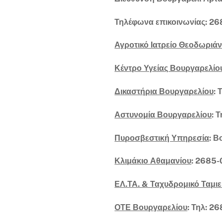
Τηλέφωνα επικοινωνίας: 26
Αγροτικό Ιατρείο Θεοδωριά
Κέντρο Υγείας Βουργαρελίο
Δικαστήρια Βουργαρελίου
:
Αστυνομία Βουργαρελίου
: 
Πυροσβεστική Υπηρεσία
: Β
Κλιμάκιο Αθαμανίου
: 2685-
ΕΛ.ΤΑ. & Ταχυδρομικό Ταμιε
ΟΤΕ Βουργαρελίου
: Τηλ: 2