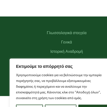
Γλωσσολογικά στοιχεία
Γενικά
Ιστορική Αναδρομή
Αξιοθέατα
Εκτιμούμε το απόρρητό σας
Αναγκαστικός Συνεταιρισμός Θεοδωριάνων
Χρησιμοποιούμε cookies για να βελτιώσουμε την εμπειρία
Φωτογραφίες
περιήγησής σας, να προβάλλουμε εξατομικευμένες
διαφημίσεις ή περιεχόμενο και να αναλύουμε την
επισκεψιμότητά μας. Κάνοντας κλικ στο "Αποδοχή όλων",
συναινείτε στη χρήση των cookies από εμάς.