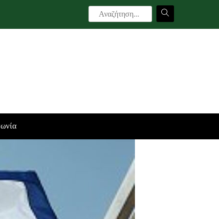
νωνία