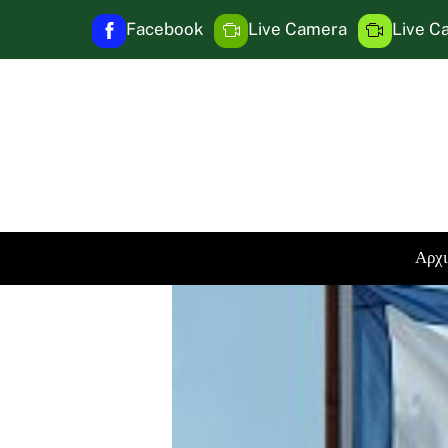
Skip
Facebook
Live Camera
Live C
to
content
Αρχ