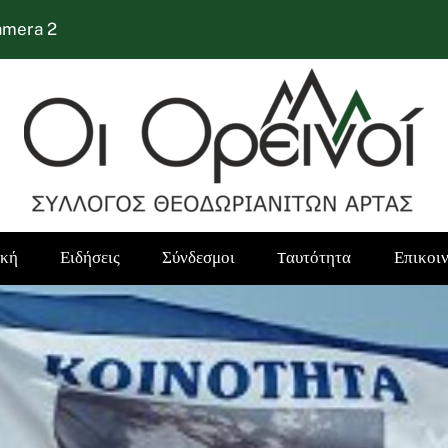
amera 2
ική
Ειδήσεις
Σύνδεσμοι
Tαυτότητα
Επικοι