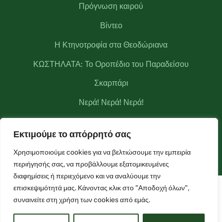
Πρόγνωση καιρού
Βίντεο
Η Κτηνοτροφία στα Θεοδώριανα
ΚΩΣΤΗΛΑΤΑ: Το Οροπέδιο του Παραδείσου
Σκαρπάρι
Νερά! Νερά! Νερά!
Κριάκουρας
Εκτιμούμε το απόρρητό σας
Μετεωρολογικός σταθμός Θεοδωριάνων
Χρησιμοποιούμε cookies για να βελτιώσουμε την εμπειρία
περιήγησής σας, να προβάλλουμε εξατομικευμένες
διαφημίσεις ή περιεχόμενο και να αναλύουμε την
επισκεψιμότητά μας. Κάνοντας κλικ στο "Αποδοχή όλων",
Facebook
Live Camera
Live Camera 2
συναινείτε στη χρήση των cookies από εμάς.
©
Θεοδώριανα
2021 Powered by
Entiposis
| All rights reserved