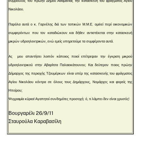
σύμβουλος του πρώην Δήμου Αθαμανίας την κατασκευή του φράγματος Αγίου
Νικολάου.
Παρόλα αυτά ο κ. Γαρνέλης διά των τοπικών Μ.Μ.Ε. ομιλεί περί οικονομικών
συμφερόντων που τον καταδιώκουν και δήθεν αντιστέκεται στην κατασκευή
μικρών υδροηλεκτρικών, ενώ εμείς υπηρετούμε τα συμφέροντα αυτά.
Ας μου απαντήσει λοιπόν κάποιος ποιοί επέτρεψαν την έγκριση μικρού
υδροηλεκτρικού στην Αβαρίτσα Παλαιοκάτουνου; Και δεύτερον ποιος πρώην
Δήμαρχος της περιοχής Τζουμέρκων είναι υπέρ της κατασκευής του φράγματος
Αγίου Νικολάου κόντρα σε όλους τους Δημάρχους, Νομάρχες και φορείς της
Ηπείρου;
Ψυχραιμία κύριοι! Αγαπητοί συνδημότες προσοχή: ό, τι λάμπει δεν είναι χρυσός!
Βουργαρέλι 26/9/11
Σταυρούλα Καραβασίλη