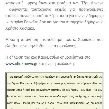
κατασκευή φραγμάτων στα ποτάμια των Τζουμέρκων,
αφήνοντας ταυτόχρονα αιχμές για προηγούμενες
στάσεις πάνω σε αυτό το θέμα, τόσο για τον νυν δήμαρχο
κ. Μαρίνο Γαρνέλη όσο και για τον υποψήφιο δήμαρχο κ.
Χρήστο Χασιάκο.
Μένει η απάντηση – τοποθέτηση του κ. Χασιάκου που
ελπίζουμε να μην έρθει …μετά τις εκλογές.
Η δήλωση της κας Καραβασίλη δημοσιέυτηκε στο
www.clicknews.gr
και είναι η ακόλουθη:
Με αφορμή πρόσκληση των φορέων της Δημοτικής Ενότητας Θεοδωριάνων
του Δήμου Κεντρικών Τζουμέρκων οι οποίοι μας καλούν να πάρουμε θέση αν
είμαστε υπέρ ή κατά των φραγμάτων απαντάω ότι δεν ήμουν – δεν είμαι – και δεν
θα είμαι ποτέ τόσο εγώ όσο και ο συνδυασμός μας υπέρ της κατασκευής
φραγμάτων, τελεία και παύλα.
Εξάλλου έχω ήδη καταψηφίσει ως δημοτικός