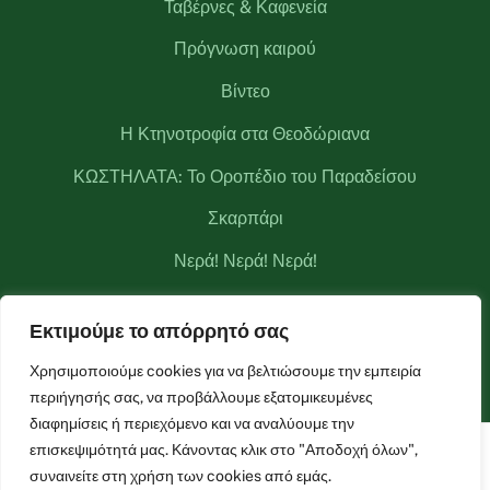
Ταβέρνες & Καφενεία
Πρόγνωση καιρού
Βίντεο
Η Κτηνοτροφία στα Θεοδώριανα
ΚΩΣΤΗΛΑΤΑ: Το Οροπέδιο του Παραδείσου
Σκαρπάρι
Νερά! Νερά! Νερά!
Κριάκουρας
Εκτιμούμε το απόρρητό σας
Μετεωρολογικός σταθμός Θεοδωριάνων
Χρησιμοποιούμε cookies για να βελτιώσουμε την εμπειρία
περιήγησής σας, να προβάλλουμε εξατομικευμένες
διαφημίσεις ή περιεχόμενο και να αναλύουμε την
επισκεψιμότητά μας. Κάνοντας κλικ στο "Αποδοχή όλων",
Facebook
Live Camera
Live Camera 2
συναινείτε στη χρήση των cookies από εμάς.