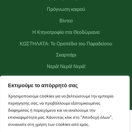
Πρόγνωση καιρού
Βίντεο
Η Κτηνοτροφία στα Θεοδώριανα
ΚΩΣΤΗΛΑΤΑ: Το Οροπέδιο του Παραδείσου
Σκαρπάρι
Νερά! Νερά! Νερά!
Κριάκουρας
Εκτιμούμε το απόρρητό σας
Μετεωρολογικός σταθμός Θεοδωριάνων
Χρησιμοποιούμε cookies για να βελτιώσουμε την εμπειρία
περιήγησής σας, να προβάλλουμε εξατομικευμένες
διαφημίσεις ή περιεχόμενο και να αναλύουμε την
επισκεψιμότητά μας. Κάνοντας κλικ στο "Αποδοχή όλων",
Facebook
Live Camera
Live Camera 2
συναινείτε στη χρήση των cookies από εμάς.