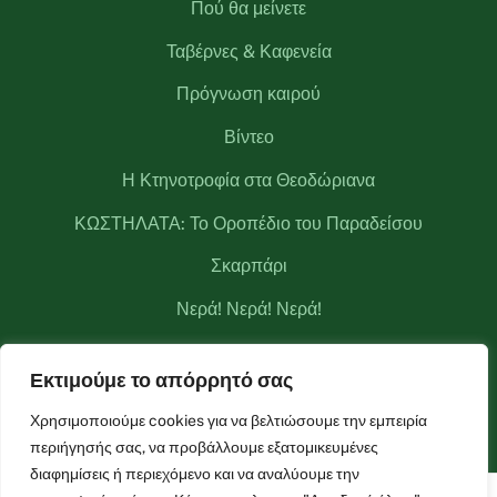
Πού θα μείνετε
Ταβέρνες & Καφενεία
Πρόγνωση καιρού
Βίντεο
Η Κτηνοτροφία στα Θεοδώριανα
ΚΩΣΤΗΛΑΤΑ: Το Οροπέδιο του Παραδείσου
Σκαρπάρι
Νερά! Νερά! Νερά!
Κριάκουρας
Εκτιμούμε το απόρρητό σας
Μετεωρολογικός σταθμός Θεοδωριάνων
Χρησιμοποιούμε cookies για να βελτιώσουμε την εμπειρία
περιήγησής σας, να προβάλλουμε εξατομικευμένες
διαφημίσεις ή περιεχόμενο και να αναλύουμε την