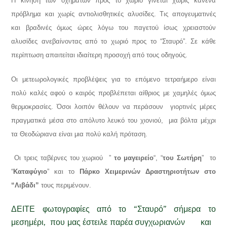
Η κίνηση των οχημάτων προς το χωριό γίνεται χωρίς κανένα
πρόβλημα και χωρίς αντιολισθητικές αλυσίδες. Τις απογευματινές
και βραδινές όμως ώρες λόγω του παγετού ίσως χρειαστούν
αλυσίδες ανεβαίνοντας από το χωριό προς το “Σταυρό”. Σε κάθε
περίπτωση απαιτείται ιδιαίτερη προσοχή από τους οδηγούς.
Οι μετεωρολογικές προβλέψεις για το επόμενο τετραήμερο είναι
πολύ καλές αφού ο καιρός προβλέπεται αίθριος με χαμηλές όμως
θερμοκρασίες. Όσοι λοιπόν θέλουν να περάσουν γιορτινές μέρες
πραγματικά μέσα στο απόλυτο λευκό του χιονιού, μια βόλτα μέχρι
τα Θεοδώριανα είναι μια πολύ καλή πρόταση.
Οι τρεις ταβέρνες του χωριού ”
το μαγειρείο
“, “
του Σωτήρη
” το
“
Καταφύγιο
” και το
Πάρκο Χειμερινών Δραστηριοτήτων στο
“Λιβάδι”
τους περιμένουν.
ΔΕΙΤΕ φωτογραφίες από το “Σταυρό” σήμερα το
μεσημέρι, που μας έστειλε παρέα συγχωριανών και