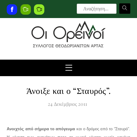
Skip
to
Facebook
Live
Live
content
Camera
Camera
2
Menu
Άνοιξε και ο “Σταυρός”.
24
Δεκέμβριος
2011
Ανοιχτός από σήμερα το απόγευμα
και ο δρόμος από το “Σταυρό”.