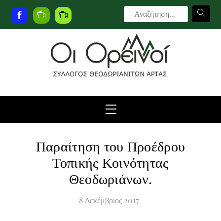
Skip
to
Facebook
Live
Live
content
Camera
Camera
2
Menu
Παραίτηση του Προέδρου
Τοπικής Κοινότητας
Θεοδωριάνων.
8
Δεκέμβριος
2017