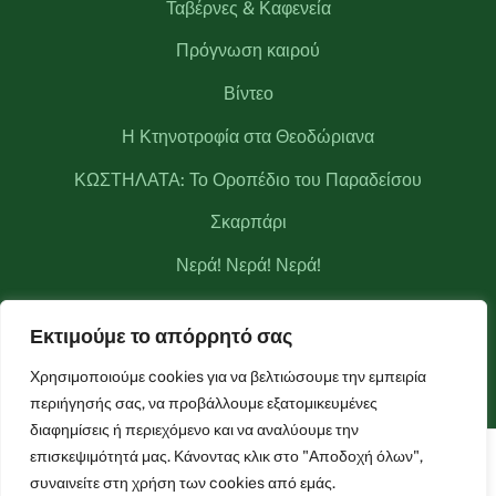
Ταβέρνες & Καφενεία
Πρόγνωση καιρού
Βίντεο
Η Κτηνοτροφία στα Θεοδώριανα
ΚΩΣΤΗΛΑΤΑ: Το Οροπέδιο του Παραδείσου
Σκαρπάρι
Νερά! Νερά! Νερά!
Κριάκουρας
Εκτιμούμε το απόρρητό σας
Μετεωρολογικός σταθμός Θεοδωριάνων
Χρησιμοποιούμε cookies για να βελτιώσουμε την εμπειρία
περιήγησής σας, να προβάλλουμε εξατομικευμένες
διαφημίσεις ή περιεχόμενο και να αναλύουμε την
επισκεψιμότητά μας. Κάνοντας κλικ στο "Αποδοχή όλων",
Facebook
Live Camera
Live Camera 2
συναινείτε στη χρήση των cookies από εμάς.