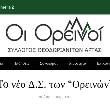
amera 2
ική
Ειδήσεις
Σύνδεσμοι
Tαυτότητα
Επικοι
To νέο Δ.Σ. των “Ορεινών
26
Αύγουστος
2020