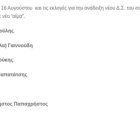
 16 Αυγούστου και τις εκλογές για την ανάδειξη νέου Δ.Σ. του
νέο “αίμα”.
ιούλης
λα) Γιαννούδη
ούκης
 Παπατάτσης
ήστος Παπαχρήστος
: