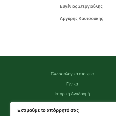
Ευγένιος Στεργιούλης
Αργύρης Κουτσούκης
Γλωσσολογικά στοιχεία
Γενικά
Ιστορική Αναδρομή
Αξιοθέατα
Εκτιμούμε το απόρρητό σας
Αναγκαστικός Συνεταιρισμός Θεοδωριάνων