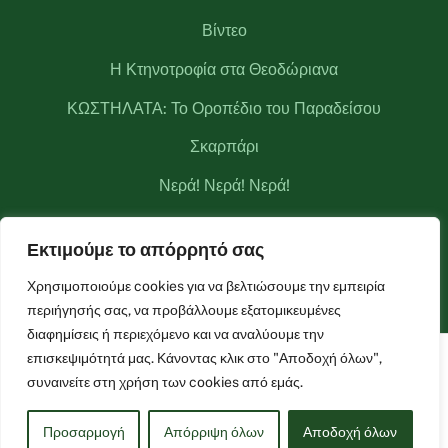
Βίντεο
Η Κτηνοτροφία στα Θεοδώριανα
ΚΩΣΤΗΛΑΤΑ: Το Οροπέδιο του Παραδείσου
Σκαρπάρι
Νερά! Νερά! Νερά!
Κριάκουρας
Εκτιμούμε το απόρρητό σας
Μετεωρολογικός σταθμός Θεοδωριάνων
Χρησιμοποιούμε cookies για να βελτιώσουμε την εμπειρία
περιήγησής σας, να προβάλλουμε εξατομικευμένες
διαφημίσεις ή περιεχόμενο και να αναλύουμε την
επισκεψιμότητά μας. Κάνοντας κλικ στο "Αποδοχή όλων",
Facebook
Live Camera
Live Camera 2
συναινείτε στη χρήση των cookies από εμάς.
©
Θεοδώριανα
2021 Powered by
Entiposis
| All rights reserved
Προσαρμογή
Απόρριψη όλων
Αποδοχή όλων