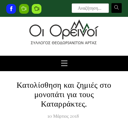
Skip
to
Facebook
Live
Live
content
Camera
Camera
2
Menu
Κατολίσθηση και ζημιές στο
μονοπάτι για τους
Καταρράκτες.
10
Μάρτιος
2018