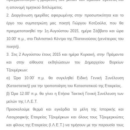
η απονομή τιμητικού διπλώματος.
2. Διοργάνωση ημερίδας αφιερωμένης στην προσωπικότητα και το
έργο του συμπατριώτη μας ποιητή Γιώργου Κοτζιούλα, που θα
πραγματοποιηθεί την 1η Αυγούστου 2015, ημέρα Σάββατο και ώρα
10.00′ π.μ., στο Πολιτιστικό Κέντρο της Πλατανούσας (γενέτειρας του
ποιητή).
3. Στις 2 Αυγούστου έτους 2015 και ημέρα Κυριακή, στην Πράμαντα
και στην αίθουσα εκδηλώσεων του Δημαρχείου Βορείων
Τζουμέρκων:
α) Ώρα 10.00′ π.μ. θα συγκληθεί Ειδική Γενική Συνέλευση
(Καταστατική) για την τροποποίηση του Καταστατικού της Εταιρείας.
β) Ώρα 12.00′ π.μ. θα γίνει η Ετήσια Τακτική Γενική Συνέλευση των
μελών της Ι.Λ.Ε.Τ.
Προσκαλούμε θερμά και εγκάρδια τα μέλη της Ιστορικής και
Λαογραφικής Εταιρείας Τζουμέρκων και όλους τους Τζουμερκιώτες
και φίλους της Εταιρείας (Ι.Λ.Ε.Τ.) να τιμήσουν με την παρουσία τους