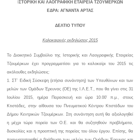
Ι
ΣΤΟΡΙΚΗ ΚΑΙ ΛΑΟΓΡΑΦΙΚΗ ΕΤΑΙΡΕΙΑ ΤΖΟΥΜΕΡΚΩΝ
ΕΔΡΑ: ΑΓΝΑΝΤΑ ΑΡΤΑΣ
ΔΕΛΤΙΟ ΤΥΠΟΥ
Καλοκαιρινές εκδηλώσεις 2015
Το Διοικητικό Συμβούλιο της Ιστορικής και Λαογραφικής Εταιρείας
Τζουμέρκων έχει προγραμματίσει για το καλοκαίρι του 2015 τις
ακόλουθες εκδηλώσεις:
1. ΣΤ΄ Ειδική Σύσκεψη (ετήσια συνάντηση) των Υπευθύνων και των
μελών των Ομάδων Έρευνας (ΟΕ) της Ι.Λ.Ε.Τ., που θα γίνει στις 31
Ιουλίου 2015, ημέρα Παρασκευή και ώρα 10.00′ π.μ., στους
Κτιστάδες, στην αίθουσα του Πνευματικού Κέντρου Κτιστάδων του
Δήμου Κεντρικών Τζουμέρκων. Στη συνάντηση αυτή θα αξιολογηθεί
η μέχρι τώρα πορεία των Ο.Ε. και θα συζητηθούν προβλήματα,
δυσκολίες και η προοπτική της πορείας του όλου έργου. Επίσης, θα
πραγματοποιηθεί η βράβευση των μελών των Ομάδων Έρευνας και