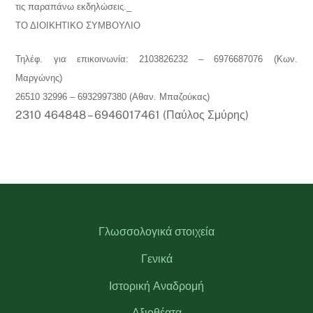
τις παραπάνω εκδηλώσεις._
ΤΟ ΔΙΟΙΚΗΤΙΚΟ ΣΥΜΒΟΥΛΙΟ
Τηλέφ. για επικοινωνία: 2103826232 – 6976687076 (Κων.
Μαργώνης)
26510 32996 – 6932997380 (Αθαν. Μπαζούκας)
2310 464848 – 6946017461 (Παύλος Σμύρης)
Γλωσσολογικά στοιχεία
Γενικά
Ιστορική Αναδρομή
Αξιοθέατα