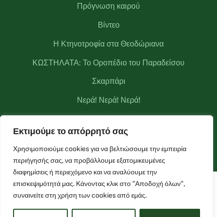
Πρόγνωση καιρού
Βίντεο
Η Κτηνοτροφία στα Θεοδώριανα
ΚΩΣΤΗΛΑΤΑ: Το Οροπέδιο του Παραδείσου
Σκαρπάρι
Νερά! Νερά! Νερά!
Κριάκουρας
Εκτιμούμε το απόρρητό σας
Μετεωρολογικός σταθμός Θεοδωριάνων
Χρησιμοποιούμε cookies για να βελτιώσουμε την εμπειρία
περιήγησής σας, να προβάλλουμε εξατομικευμένες
διαφημίσεις ή περιεχόμενο και να αναλύουμε την
επισκεψιμότητά μας. Κάνοντας κλικ στο "Αποδοχή όλων",
Facebook
Live Camera
Live Camera 2
συναινείτε στη χρήση των cookies από εμάς.
©
Θεοδώριανα
2021 Powered by
Entiposis
| All rights reserved