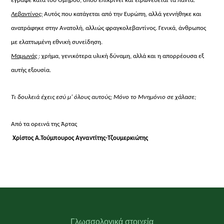
έγραψε κατά του Ομήρου,
όπου επικρίνει και ειρωνεύεται τα πάντα.
Λεβαντίνος:
Αυτός που κατάγεται από την
Ευρώπη, αλλά γεννήθηκε και
ανατράφηκε στην Ανατολή, αλλιώς φραγκολεβαντίνος. Γενικά,
άνθρωπος
με ελαττωμένη εθνική συνείδηση.
Μαμωνάς
: χρήμα, γενικότερα υλική δύναμη,
αλλά και η απορρέουσα εξ
αυτής εξουσία.
Τι δουλειά έχεις εσύ μ’ όλους αυτούς; Μόνο
το Μνημόνιο σε χάλασε;
Από τα ορεινά της Άρτας
Χρίστος Α.
Τούμπουρος Αγναντίτης-Τζουμερκιώτης
Γλωσσολογικά στοιχεία