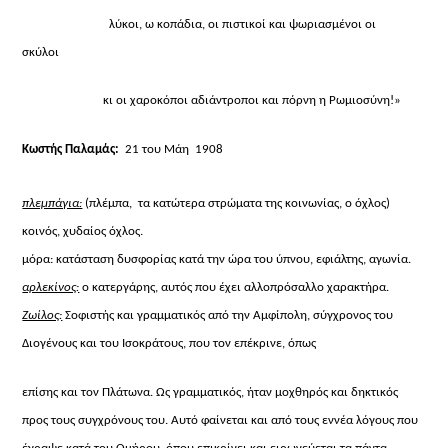
λύκοι, ω κοπάδια, οι πιστικοί και ψωριασμένοι οι
σκύλοι
κι οι χαροκόποι αδιάντροποι και πόρνη η Ρωμιοσύνη!»
Κωστής Παλαμάς:
21 του Μάη
1908
πλεμπάγια:
(
πλέμπα, τα κατώτερα στρώματα της κοινωνίας, ο όχλος)
κοινός, χυδαίος όχλος.
μόρα:
κατάσταση δυσφορίας κατά την ώρα του ύπνου, εφιάλτης, αγωνία.
αρλεκίνος:
ο
κατεργάρης, αυτός που έχει αλλοπρόσαλλο χαρακτήρα.
Ζωίλος:
Σοφιστής και γραμματικός
από την Αμφίπολη, σύγχρονος του
Διογένους και του Ισοκράτους, που τον επέκρινε, όπως
επίσης και τον Πλάτωνα. Ως γραμματικός, ήταν μοχθηρός και δηκτικός
προς τους
συγχρόνους του. Αυτό φαίνεται και από τους εννέα λόγους που