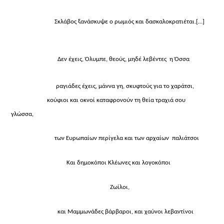
Σκλάβος ξανάσκυψε ο ρωμιός και δασκαλοκρατιέται.
[…]
Δεν έχεις, Όλυμπε, θεούς, μηδέ λεβέντες η Όσσα
ραγιάδες έχεις, μάννα γη, σκυφτούς για το χαράτσι,
κούφιοι και οκνοί καταφρονούν τη θεία τραχιά σου
γλώσσα,
των Ευρωπαίων περίγελα και των αρχαίων παλιάτσοι
Και δημοκόποι Κλέωνες και λογοκόποι
Ζωίλοι,
και Μαμμωνάδες βάρβαροι, και χαύνοι λεβαντίνοι