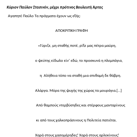
Κύριον Παύλον Στασινόν, μέχρι πρότινος Βουλευτή Άρτας
Αγαπητέ Παύλο Τα πράγματα έχουν ως εξής:
ΑΠΟΚΡΙΤΙΚΗ ΓΡΑΦΗ
«Γύριζε, μη σταθής ποτέ, ρίξε μας πέτρα μαύρη,
ο ψεύτης είδωλο είν' εδώ, το προσκυνά η πλεμπάγια,
η Αλήθεια τόπο να σταθή μια σπιθαμή δε θάβρη.
Αλάργα. Μόρα της ψυχής της χώρας τα μουράγια.
[…]
Από θαμπούς ντερβύσηδες και στέρφους μανταρίνους
κι από τους χαλκοπράσινους η Πολιτεία πατιέται.
Χαρά στους χασομέρηδες! Χαρά στους αρλεκίνους!