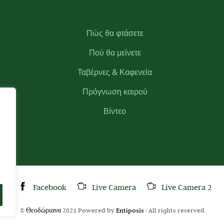
Πώς θα φτάσετε
Πού θα μείνετε
Ταβέρνες & Καφενεία
Πρόγνωση καιρού
Βίντεο
Facebook
Live Camera
Live Camera 2
©
Θεοδώριανα
2021 Powered by
Entiposis
| All rights reserved