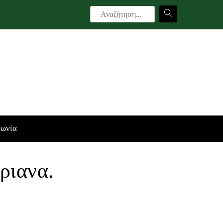
νωνία
ριανα.