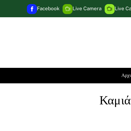
Skip
Facebook
Live Camera
Live C
to
content
Αρχ
Καμιά