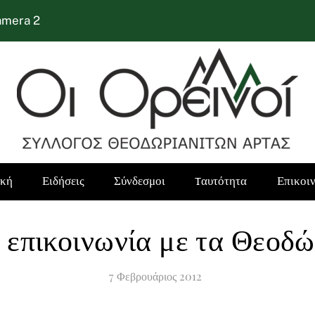
amera 2
ική
Ειδήσεις
Σύνδεσμοι
Tαυτότητα
Επικοι
 επικοινωνία με τα Θεοδώ
7
Φεβρουάριος
2012