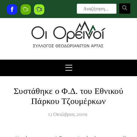
Skip
to
Facebook
Live
Live
content
Camera
Camera
2
Menu
Συστάθηκε ο Φ.Δ. του Εθνικού
Πάρκου Τζουμέρκων
13
Οκτώβριος
2009