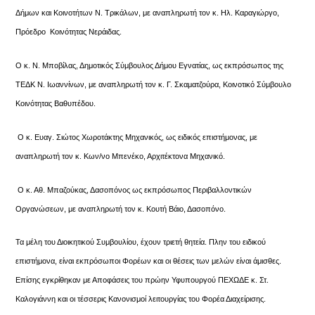
Δήμων και Κοινοτήτων Ν. Τρικάλων, με αναπληρωτή τον κ. Ηλ. Καραγιώργο,
Πρόεδρο Κοινότητας Νεράιδας.
Ο κ. Ν. Μποβίλας, Δημοτικός Σύμβουλος Δήμου Εγνατίας, ως εκπρόσωπος της
ΤΕΔΚ Ν. Ιωαννίνων, με αναπληρωτή τον κ. Γ. Σκαματζούρα, Κοινοτικό Σύμβουλο
Κοινότητας Βαθυπέδου.
Ο κ. Ευαγ. Σιώτος Χωροτάκτης Μηχανικός, ως ειδικός επιστήμονας, με
αναπληρωτή τον κ. Κων/νο Μπενέκο, Αρχιτέκτονα Μηχανικό.
Ο κ. Αθ. Μπαζούκας, Δασοπόνος ως εκπρόσωπος Περιβαλλοντικών
Οργανώσεων, με αναπληρωτή τον κ. Κουτή Βάιο, Δασοπόνο.
Τα μέλη του Διοικητικού Συμβουλίου, έχουν τριετή θητεία. Πλην του ειδικού
επιστήμονα, είναι εκπρόσωποι Φορέων και οι θέσεις των μελών είναι άμισθες.
Επίσης εγκρίθηκαν με Αποφάσεις του πρώην Υφυπουργού ΠΕΧΩΔΕ κ. Στ.
Καλογιάννη και οι τέσσερις Κανονισμοί λειτουργίας του Φορέα Διαχείρισης.