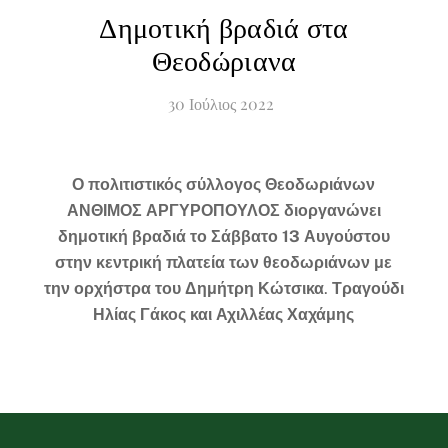
Δημοτική βραδιά στα
Θεοδώριανα
30
Ιούλιος
2022
Ο
πολ
ι
τ
ι
στ
ι
κ
ό
ς
σ
ύ
λλογος
Θεοδωρ
ιά
νων
ΑΝΘΙΜΟΣ
ΑΡΓΥΡΟΠΟΥΛΟΣ
δ
ι
οργ
α
ν
ώ
νε
ι
δημοτ
ι
κ
ή
βρ
α
δ
ιά
το
Σ
ά
ββ
α
το
13
Α
υ
γο
ύ
στο
υ
στην
κεντρ
ι
κ
ή
πλ
α
τε
ία
των
θεοδωρ
ιά
νων
με
την
ορχ
ή
στρ
α
το
υ
Δημ
ή
τρη
Κ
ώ
τσ
ι
κ
α
.
Τρ
α
γο
ύ
δ
ι
Ηλ
ία
ς
Γ
ά
κος
κ
αι
Αχ
ι
λλ
έα
ς
Χ
α
χ
ά
μης