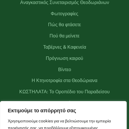
Αναγκαστικός Συνεταιρισμός Θεοδωριάνων
Φωτογραφίες
Πώς θα φτάσετε
Πού θα μείνετε
Ταβέρνες & Καφενεία
Πρόγνωση καιρού
Βίντεο
Η Κτηνοτροφία στα Θεοδώριανα
ΚΩΣΤΗΛΑΤΑ: Το Οροπέδιο του Παραδείσου
Σκαρπάρι
Εκτιμούμε το απόρρητό σας
Νερά! Νερά! Νερά!
Χρησιμοποιούμε cookies για να βελτιώσουμε την εμπειρία
Κριάκουρας
περιήγησής σας, να προβάλλουμε εξατομικευμένες