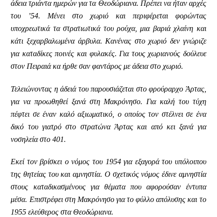
άδεια τριάντα ημερών για τα Θεοδώριανα. Πρέπει να ήταν αρχές
του ’54. Μένει στο χωριό και περιφέρεται φορώντας
υποχρεωτικά τα στρατιωτικά του ρούχα, μια βαριά χλαίνη και
κάτι ξεχαρβαλωμένα άρβυλα. Κανένας στο χωριό δεν γνώριζε
για καταδίκες ποινές και φυλακές. Για τους χωριανούς δούλευε
στον Πειραιά κα ήρθε σαν φαντάρος με άδεια στο χωριό.
Τελειώνοντας η άδειά του παρουσιάζεται στο φρούραρχο Άρτας,
για να προωθηθεί ξανά στη Μακρόνησο. Για καλή του τύχη
πέφτει σε έναν καλό αξιωματικό, ο οποίος τον στέλνει σε ένα
δικό του γιατρό στο στρατώνα Άρτας και από κει ξανά για
νοσηλεία στο 401.
Εκεί τον βρίσκει ο νόμος του 1954 για εξαγορά του υπόλοιπου
της θητείας του και αμνηστία. Ο σχετικός νόμος έδινε αμνηστία
στους καταδικασμένους για θέματα που αφορούσαν έντυπα
μέσα. Επιστρέφει στη Μακρόνησο για το φύλλο απόλυσης και το
1955 ελεύθερος στα Θεοδώριανα.