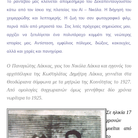
Το ραντεβού μας κλείνεται απομεσήμερο του Δεκαπενταύγουστου
κάτω από τον ίσκιο της πλατείας του Αϊ – Νικόλα. Η διήγησή του
χειμαρρώδης και λεπτομερής. Η ζωή του σαν φωτογραφικό φιλμ,
περνά πάλι από μπροστά του. Στις λιτές πρόχειρες σημειώσεις μου,
αρχίζει να ξετυλίγεται ένα πολυτάραχο κομμάτι της νεώτερης
ιστορίας μας. Αντίσταση, εμφύλιος πόλεμος, διώξεις, κακουχίες,
αλλά και χαρές και πανηγύρια.
Ο Παναγιώτης Λάκκας, γιος του Νικόλα Λάκκα και εγγονός του
αρχιτσέλιγκα της Κωστηλάτας Δημήτρη Λάκκα, γεννιέται στα
Θεοδώριανα σύμφωνα με τα μητρώα της Κοινότητας το 1927.
Από ομολογίες συγχωριανών όμως γεννήθηκε δύο χρόνια
νωρίτερα το 1925.
Σε ηλικία 17
χρονών
μυείται από
το