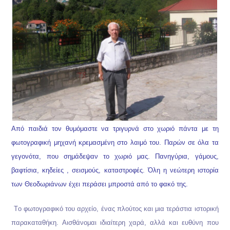
Από παιδιά τον θυμόμαστε να τριγυρνά στο χωριό πάντα με τη
φωτογραφική μηχανή κρεμασμένη στο λαιμό του. Παρών σε όλα τα
γεγονότα, που σημάδεψαν το χωριό μας. Πανηγύρια, γάμους,
βαφτίσια, κηδείες , σεισμούς, καταστροφές. Όλη η νεώτερη ιστορία
των Θεοδωριάνων έχει περάσει μπροστά από το φακό της.
Tο φωτογραφικό του αρχείο, ένας πλούτος και μια τεράστια ιστορική
παρακαταθήκη. Αισθάνομαι ιδιαίτερη χαρά, αλλά και ευθύνη που