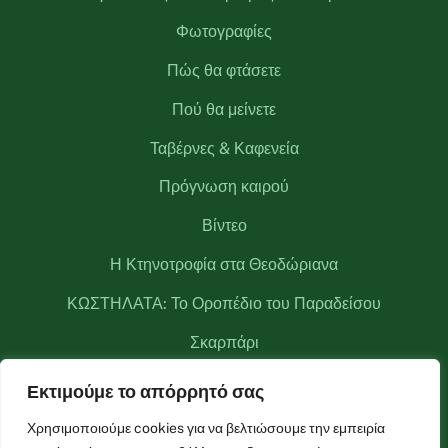
Φωτογραφίες
Πώς θα φτάσετε
Πού θα μείνετε
Ταβέρνες & Καφενεία
Πρόγνωση καιρού
Βίντεο
Η Κτηνοτροφία στα Θεοδώριανα
ΚΩΣΤΗΛΑΤΑ: Το Οροπέδιο του Παραδείσου
Σκαρπάρι
Νερά! Νερά! Νερά!
Εκτιμούμε το απόρρητό σας
Κριάκουρας
Χρησιμοποιούμε cookies για να βελτιώσουμε την εμπειρία