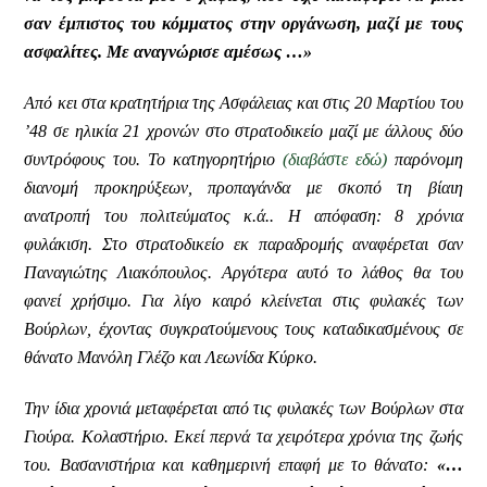
σαν έμπιστος του κόμματος στην οργάνωση, μαζί με τους
ασφαλίτες. Με αναγνώρισε αμέσως …»
Από κει στα κρατητήρια της Ασφάλειας και στις 20 Μαρτίου του
’48 σε ηλικία 21 χρονών στο στρατοδικείο μαζί με άλλους δύο
συντρόφους του. Το κατηγορητήριο
(διαβάστε εδώ)
παρόνομη
διανομή προκηρύξεων, προπαγάνδα με σκοπό τη βίαιη
ανατροπή του πολιτεύματος κ.ά.. Η απόφαση: 8 χρόνια
φυλάκιση. Στο στρατοδικείο εκ παραδρομής αναφέρεται σαν
Παναγιώτης Λιακόπουλος. Αργότερα αυτό το λάθος θα του
φανεί χρήσιμο. Για λίγο καιρό κλείνεται στις φυλακές των
Βούρλων, έχοντας συγκρατούμενους τους καταδικασμένους σε
θάνατο Μανόλη Γλέζο και Λεωνίδα Κύρκο.
Την ίδια χρονιά μεταφέρεται από τις φυλακές των Βούρλων στα
Γιούρα. Κολαστήριο. Εκεί περνά τα χειρότερα χρόνια της ζωής
του. Βασανιστήρια και καθημερινή επαφή με το θάνατο:
«…