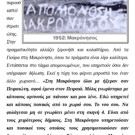
παρουσ
ιαστεί
σαν
στρατι
ώτης.
1952: Μακρόνησος
Στην
πραγματικότητα αλλάζει ξερονήσι και κολαστήριο. Από τα
Γιούρα στη Μακρόνησο, όπου τα πράγματα είναι λίγο καλύτερα.
Εντάσσεται στο τάγμα απομονωμένων, που υπηρετούν όσοι δεν
υπέγραφαν δήλωση. Εκεί η τύχη του φέρνει μπροστά του έναν
άλλο χωριανό…
«Στη Μακρόνησο όλοι με ήξεραν σαν
Πειραιώτη, αφού έμενα στον Πειραιά. Μόλις γνωρίστηκα με
κάποιους αρτινούς με πιάνουν και μου λένε. Εδώ υπηρετεί
και κάποιος ποινικός από το χωριό σου. Το νου σου. Να
φυλάγεσαι μη σε γνωρίσει μένει στη σκηνή 4. Είναι από
τους χειρότερους δήμιους. Στη Μακρόνησο υπηρετούσαν
και ποινικοί τους οποίους τους χρησιμοποιούσαν σαν