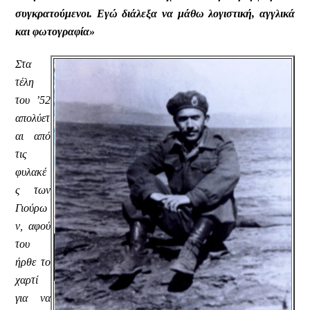
συγκρατούμενοι. Εγώ διάλεξα να μάθω λογιστική, αγγλικά
και φωτογραφία»
Στα
τέλη
του ’52
απολύετ
αι από
τις
φυλακέ
ς των
Γιούρω
ν, αφού
του
ήρθε το
χαρτί
για να