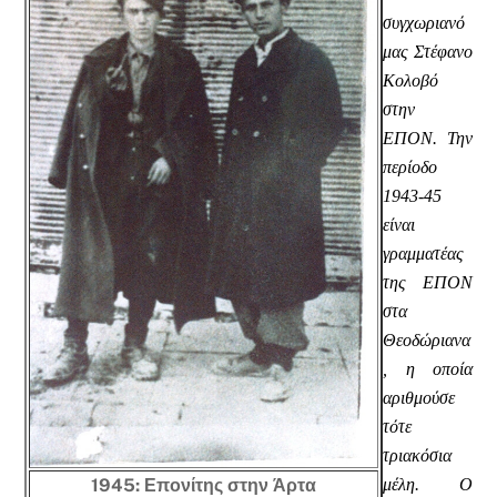
συγχωριανό
μας Στέφανο
Κολοβό
στην
ΕΠΟΝ. Την
περίοδο
1943-45
είναι
γραμματέας
της ΕΠΟΝ
στα
Θεοδώριανα
, η οποία
αριθμούσε
τότε
τριακόσια
1945: Επονίτης στην Άρτα
μέλη. Ο