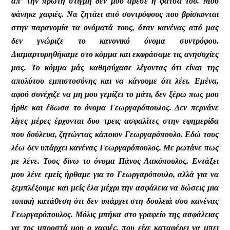
απ’ την πρώτη στιγμή δεν μου άρεσε η φάτσα του. Μου
φάνηκε χαφιές. Να ζητάει από συντρόφους που βρίσκονται
στην παρανομία τα ονόματά τους, όταν κανένας από μας
δεν γνώριζε το κανονικό όνομα συντρόφου.
Διαμαρτυρηθήκαμε στο κόμμα και εκφράσαμε τις ανησυχίες
μας. Το κόμμα μάς καθησύχασε λέγοντας ότι είναι της
απολύτου εμπιστοσύνης και να κάνουμε ότι λέει. Εμένα,
αφού συνέχιζε να μη μου γεμίζει το μάτι, δεν ξέρω πως μου
ήρθε και έδωσα το όνομα Γεωργαρόπουλος. Δεν περνάνε
λίγες μέρες έρχονται δυο τρεις ασφαλίτες στην εφημερίδα
που δούλευα, ζητώντας κάποιον Γεωργαρόπουλο. Εδώ τους
λέω δεν υπάρχει κανένας Γεωργαρόπουλος. Με ρωτάνε πως
με λένε. Τους δίνω το όνομα Πάνος Λακόπουλος. Εντάξει
μου λένε εμείς ήρθαμε για το Γεωργαρόπουλο, αλλά για να
ξεμπλέξουμε και μείς έλα μέχρι την ασφάλεια να δώσεις μια
τυπική κατάθεση ότι δεν υπάρχει στη δουλειά σου κανένας
Γεωργαρόπουλος. Μόλις μπήκα στο γραφείο της ασφάλειας
να τος μπροστά μου ο χαφιές, που είχε καταφέρει να μπει