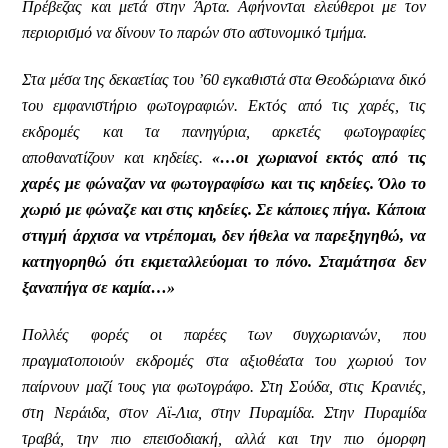
Πρέβεζας και μετά στην Άρτα. Αφήνονται ελεύθεροι με τον
περιορισμό να δίνουν το παρών στο αστυνομικό τμήμα.
Στα μέσα της δεκαετίας του ’60 εγκαθιστά στα Θεοδώριανα δικό
του εμφανιστήριο φωτογραφιών. Εκτός από τις χαρές, τις
εκδρομές και τα πανηγύρια, αρκετές φωτογραφίες
αποθανατίζουν και κηδείες.
«…οι χωριανοί εκτός από τις
χαρές με φώναζαν να φωτογραφίσω και τις κηδείες. Όλο το
χωριό με φώναζε και στις κηδείες. Σε κάποιες πήγα. Κάποια
στιγμή άρχισα να ντρέπομαι, δεν ήθελα να παρεξηγηθώ, να
κατηγορηθώ ότι εκμεταλλεύομαι το πόνο. Σταμάτησα δεν
ξαναπήγα σε καμία…»
Πολλές φορές οι παρέες των συγχωριανών, που
πραγματοποιούν εκδρομές στα αξιοθέατα του χωριού τον
παίρνουν μαζί τους για φωτογράφο. Στη Σούδα, στις Κρανιές,
στη Νεράιδα, στον Αϊ-Λια, στην Πυραμίδα. Στην Πυραμίδα
τραβά, την πιο επεισοδιακή, αλλά και την πιο όμορφη