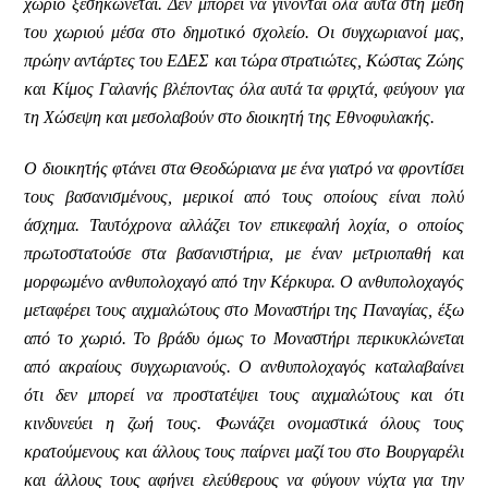
χωριό ξεσηκώνεται. Δεν μπορεί να γίνονται όλα αυτά στη μέση
του χωριού μέσα στο δημοτικό σχολείο. Οι συγχωριανοί μας,
πρώην αντάρτες του ΕΔΕΣ και τώρα στρατιώτες, Κώστας Ζώης
και Κίμος Γαλανής βλέποντας όλα αυτά τα φριχτά, φεύγουν για
τη Χώσεψη και μεσολαβούν στο διοικητή της Εθνοφυλακής.
Ο διοικητής φτάνει στα Θεοδώριανα με ένα γιατρό να φροντίσει
τους βασανισμένους, μερικοί από τους οποίους είναι πολύ
άσχημα. Ταυτόχρονα αλλάζει τον επικεφαλή λοχία, ο οποίος
πρωτοστατούσε στα βασανιστήρια, με έναν μετριοπαθή και
μορφωμένο ανθυπολοχαγό από την Κέρκυρα. Ο ανθυπολοχαγός
μεταφέρει τους αιχμαλώτους στο Μοναστήρι της Παναγίας, έξω
από το χωριό. Το βράδυ όμως το Μοναστήρι περικυκλώνεται
από ακραίους συγχωριανούς. Ο ανθυπολοχαγός καταλαβαίνει
ότι δεν μπορεί να προστατέψει τους αιχμαλώτους και ότι
κινδυνεύει η ζωή τους. Φωνάζει ονομαστικά όλους τους
κρατούμενους και άλλους τους παίρνει μαζί του στο Βουργαρέλι
και άλλους τους αφήνει ελεύθερους να φύγουν νύχτα για την