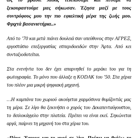
ξεκουραστούμε μας σήκωσαν. Έζησα μαζί με τους
συντρόφους μου την πιο εφιαλτική μέρα της ζωής μου.
Φριχτά βασανιστήρια..»
Από το ’70 και μετά πιάνει δουλειά σαν υπεύθυνος στην ΑΓΡΕΞ,
εργοστάσιο επεξεργασίας εσπεριδοειδών στην Άρτα. Από κει
συνταξιοδοτείται.
Στα ενενήντα του δεν έχει απαρνηθεί το μεράκι του για τη
φωτογραφία. Το μόνο που άλλαξε η KODAK του ’50. Στα χέρια
του πλέον μια μικρή ψηφιακή μηχανή.
…Η καμπάνα του χωριού ακούγεται χαρμόσυνα θυμίζοντάς μας
τη μέρα. Σε λίγο θα ξεκινήσει ο χορός του Δεκαπενταύγουστου,
το διπλοκάγγελο στην πλατεία. Πρέπει να είναι εκεί. Σηκώνεται
αργά, παίρνει τη μηχανή του στα χέρια του.
«Πάμε. Έχουμε και το χορό σε λίγο. Πρέπει να βγάλω το