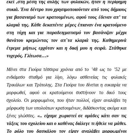
εκεί ,στη μέση της αυλής των φυλακών, ήταν η περίφημη
συκιά. Ένα δέντρο που χρησιμοποιούνταν από τους δήμιους
για βασανισμό των κρατουμένων, αφού τους έδεναν απ’ τα
κλαριά της. Κάθε δεκαπέντε μέρες έπιαναν ένα κρατούμενο
στη τύχη και για παραδειγματισμό τον βασάνιζαν μέχρι
θανάτου κρεμώντας τον απ΄τα κλαριά της. Καθημερινά
έτρεμα μήπως ερχόταν και η δική μου η σειρά. Στάθηκα
τυχερός. Γλίτωσα…»
Μένει στα Γιούρα τέσσερα χρόνια από το ’48 ως το ’52 με
ενδιάμεσο σταθμό για λίγο, λόγω ασθενείας τις φυλακές
Τρικάλων και Τρίπολης. Στα Γιούρα του δίνεται η ευκαιρία να
μορφωθεί, αφού οι κρατούμενοι συστήνουν το δικό τους
σχολείο. Οι μορφωμένοι, που ήταν πολλοί, είχαν αναλάβει τη
μόρφωση των υπολοίπων κρατουμένων, διδάσκοντας ακόμα και
ξένες γλώσσες.
«.. είχαμε χωριστεί σε ομάδες κάτι σαν τις
τάξεις του σχολείου και ο καθένας διάλεγε τι ήθελε να μάθει.
Το ρόλο του δασκάλου τον είχαν αναλάβει μορφωμένοι