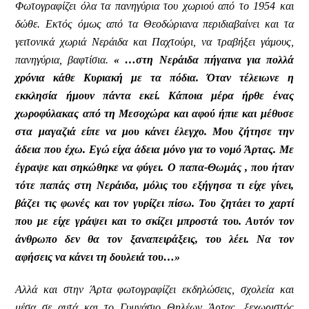
Φωτογραφίζει όλα τα πανηγύρια του χωριού από το 1954 και
δώθε. Εκτός όμως από τα Θεοδώριανα περιδιαβαίνει και τα
γειτονικά χωριά Νεράιδα και Παχτούρι, να τραβήξει γάμους,
πανηγύρια, βαφτίσια.
« …στη Νεράιδα πήγαινα για πολλά
χρόνια κάθε Κυριακή με τα πόδια. Όταν τέλειωνε η
εκκλησία ήμουν πάντα εκεί. Κάποια μέρα ήρθε ένας
χωροφύλακας από τη Μεσοχώρα και αφού ήπιε και μέθυσε
στα μαγαζιά είπε να μου κάνει έλεγχο. Μου ζήτησε την
άδεια που έχω. Εγώ είχα άδεια μόνο για το νομό Άρτας. Με
έγραψε και σηκώθηκε να φύγει. Ο παπα-Θωμάς , που ήταν
τότε παπάς στη Νεράιδα, μόλις του εξήγησα τι είχε γίνει,
βάζει τις φωνές και τον γυρίζει πίσω. Του ζητάει το χαρτί
που με είχε γράψει και το σκίζει μπροστά του. Αυτόν τον
άνθρωπο δεν θα τον ξαναπειράξεις, του λέει. Να τον
αφήσεις να κάνει τη δουλειά του…»
Αλλά και στην Άρτα φωτογραφίζει εκδηλώσεις, σχολεία και
μέσα σε αυτά και το Γυμνάσιο Θηλέων Άρτας, ξεχωριστός