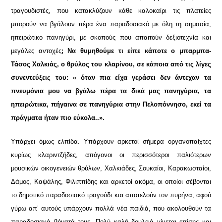
τραγουδιστές, που κατακλύζουν κάθε καλοκαίρι τις πλατείες
μπορούν να βγάλουν πέρα ένα παραδοσιακό με όλη τη σημασία,
ηπειρώτικο πανηγύρι, με σκοπούς που απαιτούν δεξιοτεχνία και
μεγάλες αντοχές
; Να θυμηθούμε τι είπε κάποτε ο μπαρμπα-
Τάσος Χαλκιάς, ο θρύλος του κλαρίνου, σε κάποια από τις λίγες
συνεντεύξεις του: « όταν πια είχα γεράσει δεν άντεχαν τα
πνευμόνια μου να βγάλω πέρα τα δικά μας πανηγύρια, τα
ηπειρώτικα, πήγαινα σε πανηγύρια στην Πελοπόννησο, εκεί τα
πράγματα ήταν πιο εύκολα..».
Υπάρχει όμως ελπίδα. Υπάρχουν αρκετοί σήμερα οργανοπαίχτες
κυρίως κλαριντζήδες, απόγονοι οι περισσότεροι παλιότερων
μουσικών οικογενειών θρύλων, Χαλκιάδες, Σουκαίοι, Καρακωσταίοι,
Δάμος, Καψάλης, Φιλιππίδης και αρκετοί ακόμα, οι οποίοι σέβονται
το δημοτικό παραδοσιακό τραγούδι και αποτελούν τον πυρήνα, αφού
γύρω απ’ αυτούς υπάρχουν πολλά νέα παιδιά, που ακολουθούν τα
παραδοσιακά βήματά τους. Πολύ καλή δουλειά γίνεται επίσης και