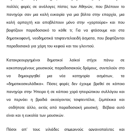
πολλές φορές σε ανάλογες πίστες των Αθηνών, που βλέπουν το
πανηγύρι σαν μια καλή ευκαιρία για μια βόλτα στην επαρχία, μια
καλή αρπαχτή και αποβλέπουν μόνο στην «χαρτούρα» και που
βαφτίζουν παραδοσιακό το κάθε τι; Για να φτάσουμε και στα
δημοτικοφανή, νεοδημοτικά τσιφτεντελοειδή άσματα, που βαφτίζονται
παραδοσιακά για χάρη του κεφιού και του γλεντιού.
Κατακρεουργημένοι δημοτικοί λαϊκοί στίχοι πάνω σε
κακοπαιγμένους μουσικούς παραδοσιακούς δρόμους, συντελούν στο
να δημιουργηθεί μια νέα κατηγορία ασμάτων, τα
«δημοτικοσκυλάδικα». Πόσες φορές δεν έχουμε βρεθεί σε κάποιο
πανηγύρι στην Ήπειρο ή σε κάποιο χορό ηπειρώτικου συλλόγου και
να περνάει η βραδιά ακούγοντας τσιφτεντέλια, ζεμπέκικα και
οτιδήποτε άλλο, εκτός από παραδοσιακή μουσική; Βέβαια αυτό
είναι και η ευκολία των μουσικών.
Πόσοι απ’ τους χιλιάδες σημερινούς οργανοπαίχτες και