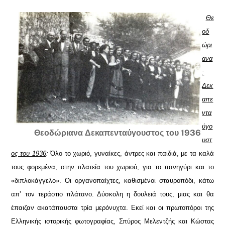
Θε
οδ
ώρι
ανα
:
Δεκ
απε
ντα
ύγο
Θεοδώριανα Δεκαπενταύγουστος του 1936
υστ
ος του 1936
:
Όλο το χωριό, γυναίκες, άντρες και παιδιά, με τα καλά
τους φορεμένα, στην πλατεία του χωριού, για το πανηγύρι και το
«διπλοκάγγελο». Οι οργανοπαίχτες, καθισμένοι σταυροπόδι, κάτω
απ’ τον τεράστιο πλάτανο. Δύσκολη η δουλειά τους, μιας και θα
έπαιζαν ακατάπαυστα τρία μερόνυχτα. Εκεί και οι πρωτοπόροι της
Ελληνικής ιστορικής φωτογραφίας, Σπύρος Μελεντζής και Κώστας