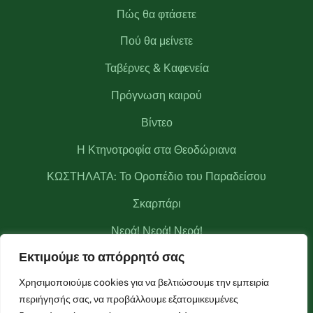
Πώς θα φτάσετε
Πού θα μείνετε
Ταβέρνες & Καφενεία
Πρόγνωση καιρού
Βίντεο
Η Κτηνοτροφία στα Θεοδώριανα
ΚΩΣΤΗΛΑΤΑ: Το Οροπέδιο του Παραδείσου
Σκαρπάρι
Νερά! Νερά! Νερά!
Εκτιμούμε το απόρρητό σας
Κριάκουρας
Χρησιμοποιούμε cookies για να βελτιώσουμε την εμπειρία
Μετεωρολογικός σταθμός Θεοδωριάνων
περιήγησής σας, να προβάλλουμε εξατομικευμένες