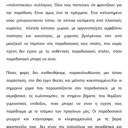
«πολιτιστικούς» συλλόγους. Όλοι τους πιστεύουν ότι φροντίζουν για
την παράδοση. Είναι όμως έτσι τα πράγματα; Ένα καλοστημένο
σόου χολυγουντιανού τύπου, σε κάποια κατάμεστη από πλαστικές
καρέκλες πλατεία κάποιου χωριού, με οργανοπαίχτες αμφιβόλου
ποιότητας και ικανότητας, με χορευτές βγαλμένους σαν από
μιούζικαλ να λάμπουν στις παραδοσιακές τους στολές, που καμία
σχέση δεν έχουν με τις αυθεντικές παραδοσιακές στολές, πόσο
παραδοσιακό μπορεί να είναι;
Πόσες φορές δεν αισθανθήκαμε, παρακολουθώντας μια τέτοια
παράσταση, στο ίδιο έργο θεατές και μάλιστα κακοπαιγμένο;
Και οι
σημερινοί χοροί που παρουσιάζονται σαν παραδοσιακοί, με τα
ακροβατικά, τις κωλοτούμπες, τα στημένα βήματα, που θυμίζουν
γυμναστικές επιδείξεις, ποια μπορεί να είναι η σχέση τους
παράδειγμα με το τσάμικο των προγόνων μας; Οι παραδοσιακοί
γεωργοί και κτηνοτρόφοι, οι κλεφταρματωλοί, με τη βαριά
φουστανέλα τους, δεν είχαν την πολυτέλεια για ακροβατικά και