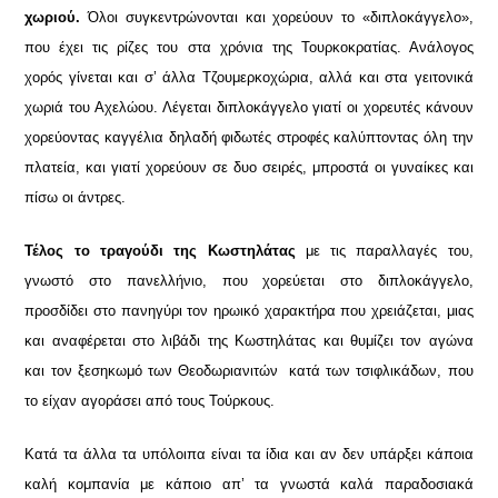
χωριού.
Όλοι συγκεντρώνονται και χορεύουν το «διπλοκάγγελο»,
που έχει τις ρίζες του στα χρόνια της Τουρκοκρατίας. Ανάλογος
χορός γίνεται και σ’ άλλα Τζουμερκοχώρια, αλλά και στα γειτονικά
χωριά του Αχελώου. Λέγεται διπλοκάγγελο γιατί οι χορευτές κάνουν
χορεύοντας καγγέλια δηλαδή φιδωτές στροφές καλύπτοντας όλη την
πλατεία, και γιατί χορεύουν σε δυο σειρές, μπροστά οι γυναίκες και
πίσω οι άντρες.
Τέλος το τραγούδι της Κωστηλάτας
με τις παραλλαγές του,
γνωστό στο πανελλήνιο, που χορεύεται στο διπλοκάγγελο,
προσδίδει στο πανηγύρι τον ηρωικό χαρακτήρα που χρειάζεται, μιας
και αναφέρεται στο λιβάδι της Κωστηλάτας και θυμίζει τον αγώνα
και τον ξεσηκωμό των Θεοδωριανιτών κατά των τσιφλικάδων, που
το είχαν αγοράσει από τους Τούρκους.
Κατά τα άλλα τα υπόλοιπα είναι τα ίδια και αν δεν υπάρξει κάποια
καλή κομπανία με κάποιο απ’ τα γνωστά καλά παραδοσιακά