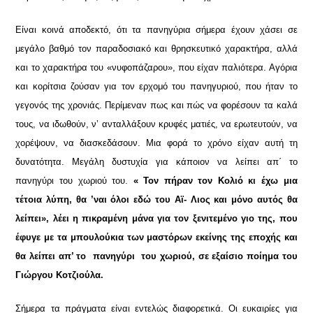
Είναι κοινά αποδεκτό, ότι τα πανηγύρια σήμερα έχουν χάσει σε
μεγάλο βαθμό τον παραδοσιακό και θρησκευτικό χαρακτήρα, αλλά
και το χαρακτήρα του «νυφοπάζαρου», που είχαν παλιότερα. Αγόρια
και κορίτσια ζούσαν για τον ερχομό του πανηγυριού, που ήταν το
γεγονός της χρονιάς. Περίμεναν πως και πώς να φορέσουν τα καλά
τους, να ιδωθούν, ν’ ανταλλάξουν κρυφές ματιές, να ερωτευτούν, να
χορέψουν, να διασκεδάσουν. Μια φορά το χρόνο είχαν αυτή τη
δυνατότητα. Μεγάλη δυστυχία για κάποιον να λείπει απ΄ το
πανηγύρι του χωριού του.
« Τον πήραν τον Κολιό κι έχω μια
τέτοια λύπη, θα ’ναι όλοι εδώ του Αϊ- Λιος και μόνο αυτός θα
λείπει», λέει η πικραμένη μάνα για τον ξενιτεμένο γιο της, που
έφυγε με τα μπουλούκια των μαστόρων εκείνης της εποχής και
θα λείπει απ’ το πανηγύρι του χωριού, σε εξαίσιο ποίημα του
Γιώργου Κοτζιούλα.
Σήμερα τα πράγματα είναι εντελώς διαφορετικά. Οι ευκαιρίες για