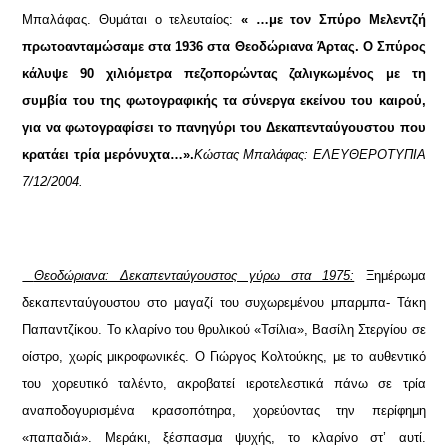
Μπαλάφας. Θυμάται ο τελευταίος:
« …με τον Σπύρο Μελεντζή
πρωτοανταμώσαμε στα 1936 στα Θεοδώριανα Άρτας. Ο Σπύρος
κάλυψε 90 χιλιόμετρα πεζοπορώντας ζαλιγκωμένος με τη
συμβία του της φωτογραφικής τα σύνεργα εκείνου του καιρού,
για να φωτογραφίσει το πανηγύρι του Δεκαπενταύγουστου που
κρατάει τρία μερόνυχτα…».
Κώστας Μπαλάφας: ΕΛΕΥΘΕΡΟΤΥΠΙΑ
7/12/2004.
Θεοδώριανα: Δεκαπενταύγουστος γύρω στα 1975:
Ξημέρωμα
δεκαπενταύγουστου στο μαγαζί του συχωρεμένου μπαρμπα- Τάκη
Παπαντζίκου. Το κλαρίνο του θρυλικού «Τσίλια», Βασίλη Στεργίου σε
οίστρο, χωρίς μικροφωνικές. Ο Γιώργος Κολτούκης, με το αυθεντικό
του χορευτικό ταλέντο, ακροβατεί ιεροτελεστικά πάνω σε τρία
αναποδογυρισμένα κρασοπότηρα, χορεύοντας την περίφημη
«παπαδιά». Μεράκι, ξέσπασμα ψυχής, το κλαρίνο στ’ αυτί.