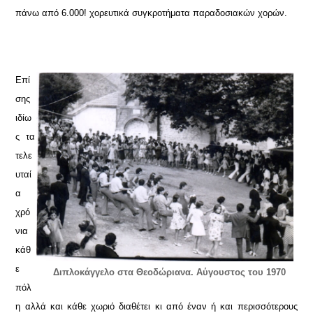
πάνω από 6.000! χορευτικά συγκροτήματα παραδοσιακών χορών.
Επί
σης
ιδίω
ς τα
τελε
υταί
α
χρό
νια
κάθ
ε
Διπλοκάγγελο στα Θεοδώριανα. Αύγουστος του 1970
πόλ
η αλλά και κάθε χωριό διαθέτει κι από έναν ή και περισσότερους