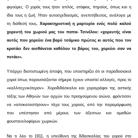
φιγούρες. Ο χορός τους ήταν απλός, ατόφιος, πηγαίος, όπως και η
ίδια τους η ζωή. Ήταν αυτοσχεδιασμός, ανεπιτήδευτος, ανάλογα με
τη διάθεσή τους
. Χαρακτηριστική η μαρτυρία ενός πολύ καλού
χορευτή του χωριού μας του παπα- Τσινέλου: «χορευτής είναι
αυτός που χορεύει ένα βαρύ τσάμικο πρώτος κι αυτός που τον
κρατάει δεν αισθάνεται καθόλου το βάρος του, χορεύει σαν να
πετάει».
Υπάρχει διαπιστωμένη άποψη, που υποστηρίζει ότι οι παραδοσιακοί
χοροί όπως παρουσιάζονται σήμερα έχουν υποστεί αλλαγές, προς το
«καλλιτεχνικότερον». Χοροδιδάσκαλοι και χορογράφοι της αστικής
τάξης των Αθηνών των αρχών του προηγούμενου αιώνα, φρόντισαν
να «αποκαταστήσουν» τάχα τους χορούς, από την παραμόρφωση
που υπέστησαν από μέρους των άξεστων και αμαθών
φουστανελοφόρων χωρικών.
Να τι λέει το 1911, η υπεύθυνη της διδασκαλίας του χορού στο