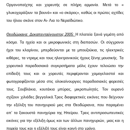
Οργανοπαίχτης και χορευτής σε πλήρη αρμονία. Μετά το «
γλυκοχαράζουν τα βουνά» και «ο σκάρος», καθώς οι πρώτες αχτίδες
του ήλιου σκάνε στον Αι- Λια το Νεραϊδιώτικο.
Θεοδώριανα: Δεκαπενταύγουστος 2005:
Η πλατεία ξανά γεμάτη από
κόσμο. Τα ηχεία και οι μικροφωνικές στη διαπασών. Οι σύγχρονοι
ήχοι του κλαρίνου, μπερδεύονται με τα μπουζούκια, τις ηλεκτρικές
κιθάρες, τα ντραμς και τους ηλεκτρονικούς ήχους ξένης μουσικής. Τα
χορευτικά παραδοσιακά συγκροτήματα μόλις έχουν τελειώσει την
επίδειξή τους και οι χορευτές περιφέρονται χαμογελαστοί και
φωτογραφίζονται μέσα στις ολοκαίνουργιες παραδοσιακές φορεσιές
τους. Σουβλάκια, κουτάκια μπύρας, μικροπωλητές. Τον ουρανό
σχίζουν χιλιάδες βεγγαλικά.
Τρεις διαφορετικές εικόνες που δείχνουν
την εξέλιξη του πανηγυριού μας στα Θεοδώριανα, που παραμένει
απ’ τα ξακουστά πανηγύρια της Ηπείρου. Τρεις αντιπροσωπευτικές
εικόνες για την εξέλιξη όμως και των άλλων πανηγυριών, μιας και η
πορεία τους και η εξέλιξή τους είναι κοινή στο χρόνο.