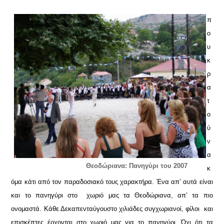
π
ο
υ
κ
ρ
α
τ
ο
ύ
ν
α
Θεοδώριανα: Πανηγύρι του 2007
κ
όμα κάτι από τον παραδοσιακό τους χαρακτήρα. Ένα απ’ αυτά είναι
και το πανηγύρι στο χωριό μας τα Θεοδώριανα, απ’ τα πιο
ονομαστά. Κάθε Δεκαπενταύγουστο χιλιάδες συγχωριανοί, φίλοι και
επισκέπτες έρχονται στο χωριό μας για το πανηγύρι. Όχι ότι τα