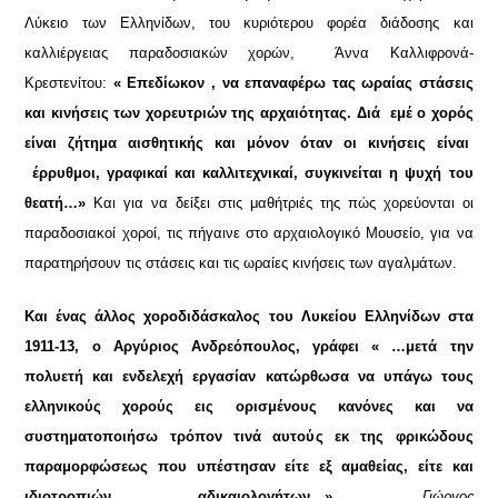
Λύκειο των Ελληνίδων, του κυριότερου φορέα διάδοσης και
καλλιέργειας παραδοσιακών χορών, Άννα Καλλιφρονά-
Κρεστενίτου:
« Επεδίωκον , να επαναφέρω τας ωραίας στάσεις
και κινήσεις των χορευτριών της αρχαιότητας. Διά εμέ ο χορός
είναι ζήτημα αισθητικής και μόνον όταν οι κινήσεις είναι
έρρυθμοι, γραφικαί και καλλιτεχνικαί, συγκινείται η ψυχή του
θεατή…»
Και για να δείξει στις μαθήτριές της πώς χορεύονται οι
παραδοσιακοί χοροί, τις πήγαινε στο αρχαιολογικό Μουσείο, για να
παρατηρήσουν τις στάσεις και τις ωραίες κινήσεις των αγαλμάτων.
Και ένας άλλος χοροδιδάσκαλος του Λυκείου Ελληνίδων στα
1911-13, ο Αργύριος Ανδρεόπουλος, γράφει « …μετά την
πολυετή και ενδελεχή εργασίαν κατώρθωσα να υπάγω τους
ελληνικούς χορούς εις ορισμένους κανόνες και να
συστηματοποιήσω τρόπον τινά αυτούς εκ της φρικώδους
παραμορφώσεως που υπέστησαν είτε εξ αμαθείας, είτε και
ιδιοτροπιών αδικαιολογήτων…».
Γιώργος