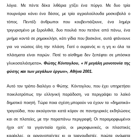
λόγια. Με πέντε δέκα λιθάρια χτίζει ένα πύργο. Με δυο τρία
πουρνάρια κάνει ένα δάσος, με τρία αγριολούλουδα μοσκοβολά ο
τόπος. Πεντέξι άνθρωποι που κουβεντιάζουνε, ένα λημέρι
τριγυρισμένο με ξερολιθιά, δυο πουλιά που πετάνε από πάνω, ένα
μνήμα κοντά σε ρημοκκλήσι, κάτι γίδια που βοσκάνε, αυτά φτάνουνε
για να νιώσεις όλη την πλάση. Γιατί ο ουρανός κι η γη κι όλα τα
πλάσματα είναι παρών. Ποτέ το αίσθημα δεν ξεπέφτει σε μπόσικα
γλυκοσαλιάσματα
».
Φώτης Κόντογλου, « Η μεγάλη μονοτονία της
φύσης και των μεγάλων έργων», Αθήνα 2001.
Αυτό τον τρόπο διαλέγει ο Φώτης Κόντογλου, που έχει υπηρετήσει
ποικιλοτρόπως την ελληνική παράδοση, να περιγράψει το λαϊκό
δημοτικό ποιητή. Τώρα ποια σχέση μπορούν να έχουν τα «δημοτικά»
τραγούδια, που ακούγονται κατά κόρον σε πανηγυρικές εκδηλώσεις
και σε πλατείες, με την παραπάνω περιγραφή; Οι παραμορφωμένοι
ήχοι απ’ τα γιγαντιαία ηχεία, οι μικροφωνικές, οι πλαστικές
καρέκλες, οι οργανοπαίχτες κι οι τραγουδιστές, πρώτα ονόματα